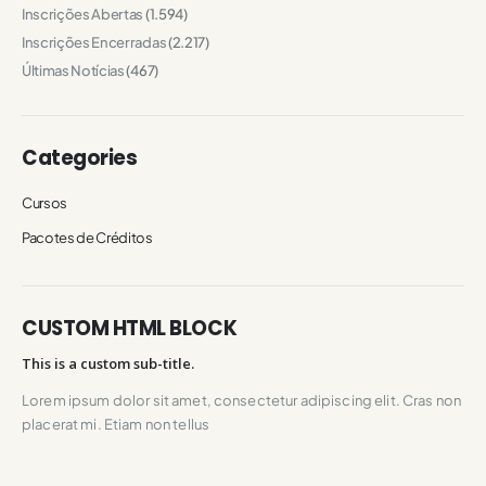
Inscrições Abertas
(1.594)
Inscrições Encerradas
(2.217)
Últimas Notícias
(467)
Categories
Cursos
Pacotes de Créditos
CUSTOM HTML BLOCK
This is a custom sub-title.
Lorem ipsum dolor sit amet, consectetur adipiscing elit. Cras non
placerat mi. Etiam non tellus