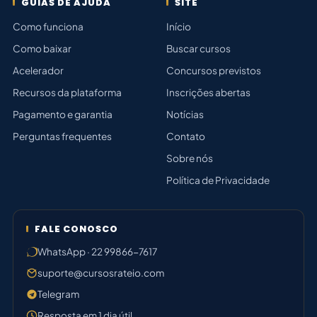
GUIAS DE AJUDA
SITE
Como funciona
Início
Como baixar
Buscar cursos
Acelerador
Concursos previstos
Recursos da plataforma
Inscrições abertas
Pagamento e garantia
Notícias
Perguntas frequentes
Contato
Sobre nós
Política de Privacidade
FALE CONOSCO
WhatsApp · 22 99866-7617
suporte@cursosrateio.com
Telegram
Resposta em 1 dia útil