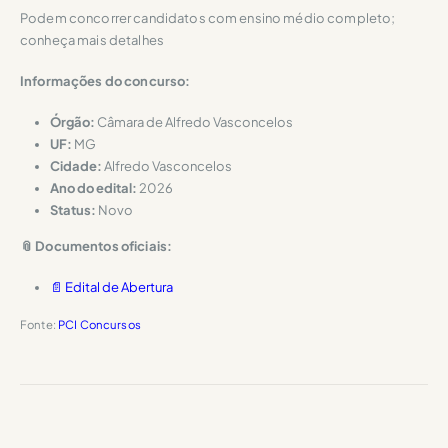
Podem concorrer candidatos com ensino médio completo;
conheça mais detalhes
Informações do concurso:
Órgão:
Câmara de Alfredo Vasconcelos
UF:
MG
Cidade:
Alfredo Vasconcelos
Ano do edital:
2026
Status:
Novo
📎 Documentos oficiais:
📄 Edital de Abertura
Fonte:
PCI Concursos