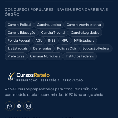
CONCURSOS POPULARES · NAVEGUE POR CARREIRA E
ÓRGÃO
Carreira Policial
Carreira Jurídica
Carreira Administrativa
Carreira Educação
Carreira Tribunal
Carreira Legislativa
Polícia Federal
AGU
INSS
MPU
MP Estaduais
TJs Estaduais
Defensorias
Polícias Civis
Educação Federal
Prefeituras
Câmaras Municipais
Institutos Federais
Cursos
Rateio
PREPARAÇÃO · ESTRATÉGIA · APROVAÇÃO
+9.940 cursos preparatórios para concursos públicos
com modelo rateio · economia de até 90% no preço cheio.