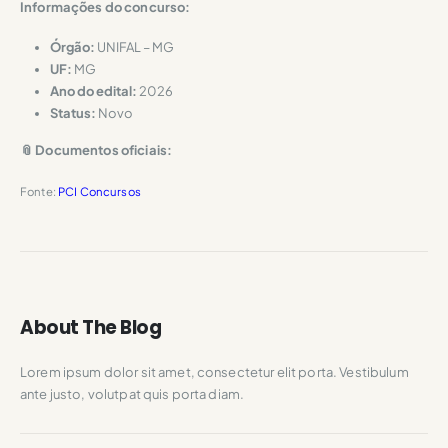
Informações do concurso:
Órgão:
UNIFAL – MG
UF:
MG
Ano do edital:
2026
Status:
Novo
📎 Documentos oficiais:
Fonte:
PCI Concursos
About The Blog
Lorem ipsum dolor sit amet, consectetur elit porta. Vestibulum
ante justo, volutpat quis porta diam.