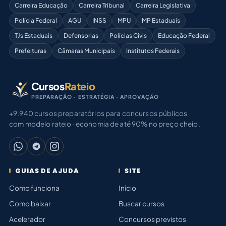
Carreira Educação
Carreira Tribunal
Carreira Legislativa
Polícia Federal
AGU
INSS
MPU
MP Estaduais
TJs Estaduais
Defensorias
Polícias Civis
Educação Federal
Prefeituras
Câmaras Municipais
Institutos Federais
Cursos
Rateio
PREPARAÇÃO · ESTRATÉGIA · APROVAÇÃO
+9.940 cursos preparatórios para concursos públicos
com modelo rateio · economia de até 90% no preço cheio.
GUIAS DE AJUDA
SITE
Como funciona
Início
Como baixar
Buscar cursos
Acelerador
Concursos previstos