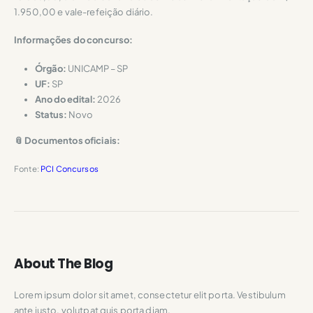
1.950,00 e vale-refeição diário.
Informações do concurso:
Órgão:
UNICAMP – SP
UF:
SP
Ano do edital:
2026
Status:
Novo
📎 Documentos oficiais:
Fonte:
PCI Concursos
About The Blog
Lorem ipsum dolor sit amet, consectetur elit porta. Vestibulum
ante justo, volutpat quis porta diam.