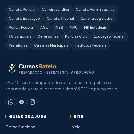
Carreira Policial
Carreira Jurídica
Carreira Administrativa
Carreira Educação
Carreira Tribunal
Carreira Legislativa
Polícia Federal
AGU
INSS
MPU
MP Estaduais
TJs Estaduais
Defensorias
Polícias Civis
Educação Federal
Prefeituras
Câmaras Municipais
Institutos Federais
Cursos
Rateio
PREPARAÇÃO · ESTRATÉGIA · APROVAÇÃO
+9.940 cursos preparatórios para concursos públicos
com modelo rateio · economia de até 90% no preço cheio.
GUIAS DE AJUDA
SITE
Como funciona
Início