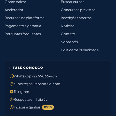
Como baixar
Buscar cursos
Acelerador
Concursos previstos
Recursos da plataforma
Inscrições abertas
Pagamento e garantia
Notícias
Perguntas frequentes
Contato
Sobre nós
Política de Privacidade
FALE CONOSCO
WhatsApp · 22 99866-7617
suporte@cursosrateio.com
Telegram
Resposta em 1 dia útil
Indicar e ganhar
R$ 10