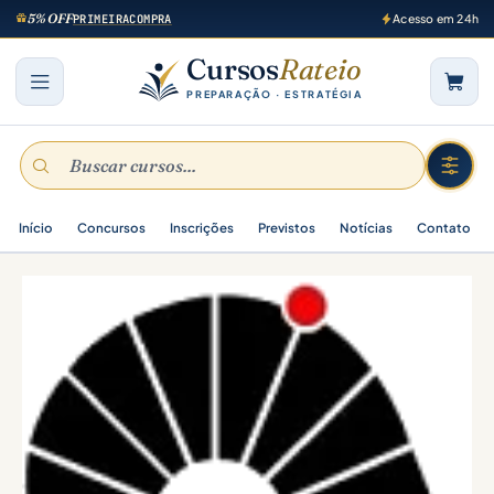
5% OFF
PRIMEIRACOMPRA
Acesso em 24h
Cursos
Rateio
PREPARAÇÃO · ESTRATÉGIA
Início
Concursos
Inscrições
Previstos
Notícias
Contato