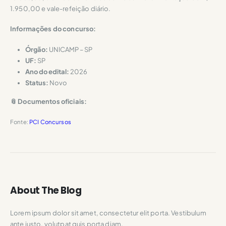
1.950,00 e vale-refeição diário.
Informações do concurso:
Órgão:
UNICAMP – SP
UF:
SP
Ano do edital:
2026
Status:
Novo
📎 Documentos oficiais:
Fonte:
PCI Concursos
About The Blog
Lorem ipsum dolor sit amet, consectetur elit porta. Vestibulum
ante justo, volutpat quis porta diam.