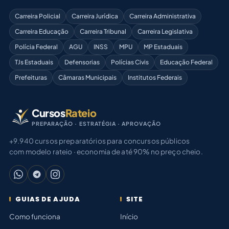
Carreira Policial
Carreira Jurídica
Carreira Administrativa
Carreira Educação
Carreira Tribunal
Carreira Legislativa
Polícia Federal
AGU
INSS
MPU
MP Estaduais
TJs Estaduais
Defensorias
Polícias Civis
Educação Federal
Prefeituras
Câmaras Municipais
Institutos Federais
Cursos
Rateio
PREPARAÇÃO · ESTRATÉGIA · APROVAÇÃO
+9.940 cursos preparatórios para concursos públicos
com modelo rateio · economia de até 90% no preço cheio.
GUIAS DE AJUDA
SITE
Como funciona
Início