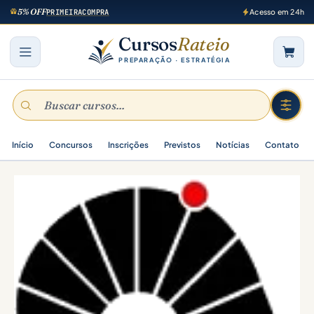
5% OFF
PRIMEIRACOMPRA
Acesso em 24h
Cursos
Rateio
PREPARAÇÃO · ESTRATÉGIA
Início
Concursos
Inscrições
Previstos
Notícias
Contato