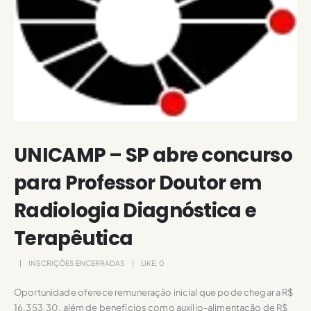
UNICAMP – SP abre concurso
para Professor Doutor em
Radiologia Diagnóstica e
Terapêutica
INSCRIÇÕES ENCERRADAS
LIKE:
0
Oportunidade oferece remuneração inicial que pode chegar a R$
16.353,30, além de benefícios como auxílio-alimentação de R$