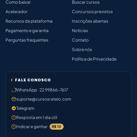
Como baixar
Buscar cursos
Acelerador
Concursos previstos
Recursos da plataforma
Inscrições abertas
Pagamento e garantia
Notícias
Perguntas frequentes
Contato
Sobre nós
Política de Privacidade
FALE CONOSCO
WhatsApp · 22 99866-7617
suporte@cursosrateio.com
Telegram
Resposta em 1 dia útil
Indicar e ganhar
R$ 10