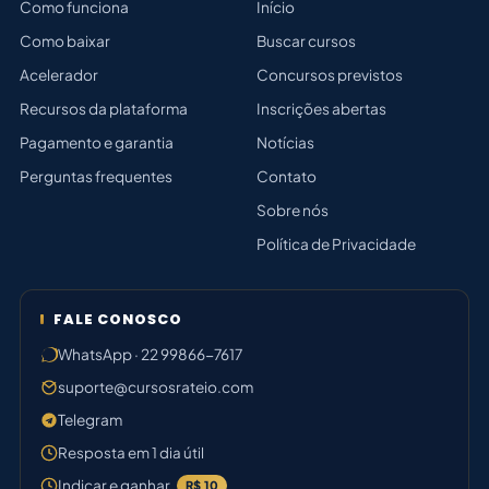
Como funciona
Início
Como baixar
Buscar cursos
Acelerador
Concursos previstos
Recursos da plataforma
Inscrições abertas
Pagamento e garantia
Notícias
Perguntas frequentes
Contato
Sobre nós
Política de Privacidade
FALE CONOSCO
WhatsApp · 22 99866-7617
suporte@cursosrateio.com
Telegram
Resposta em 1 dia útil
Indicar e ganhar
R$ 10