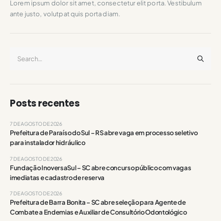
Lorem ipsum dolor sit amet, consectetur elit porta. Vestibulum
ante justo, volutpat quis porta diam.
Posts recentes
7 DE AGOSTO DE 2026
Prefeitura de Paraíso do Sul – RS abre vaga em processo seletivo
para instalador hidráulico
7 DE AGOSTO DE 2026
Fundação InoversaSul – SC abre concurso público com vagas
imediatas e cadastro de reserva
7 DE AGOSTO DE 2026
Prefeitura de Barra Bonita – SC abre seleção para Agente de
Combate a Endemias e Auxiliar de Consultório Odontológico