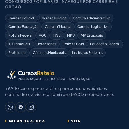
CONCURSOS POPULARES · NAVEGUE POR CARREIRA E
ÓRGÃO
Carreira Policial
Carreira Jurídica
Carreira Administrativa
Carreira Educação
Carreira Tribunal
Carreira Legislativa
Polícia Federal
AGU
INSS
MPU
MP Estaduais
TJs Estaduais
Defensorias
Polícias Civis
Educação Federal
Prefeituras
Câmaras Municipais
Institutos Federais
Cursos
Rateio
PREPARAÇÃO · ESTRATÉGIA · APROVAÇÃO
+9.940 cursos preparatórios para concursos públicos
com modelo rateio · economia de até 90% no preço cheio.
GUIAS DE AJUDA
SITE