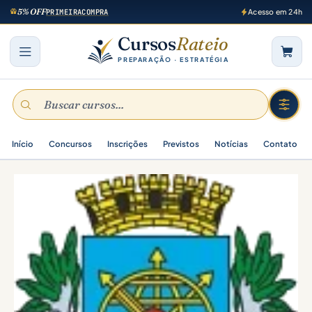
5% OFF
PRIMEIRACOMPRA
Acesso em 24h
Cursos
Rateio
PREPARAÇÃO · ESTRATÉGIA
Início
Concursos
Inscrições
Previstos
Notícias
Contato