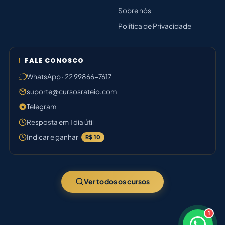
Sobre nós
Política de Privacidade
FALE CONOSCO
WhatsApp · 22 99866-7617
suporte@cursosrateio.com
Telegram
Resposta em 1 dia útil
Indicar e ganhar
R$ 10
Ver todos os cursos
1
×
Bom dia! Sou o Thiago 🛠️