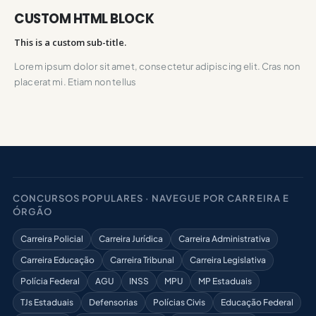
CUSTOM HTML BLOCK
This is a custom sub-title.
Lorem ipsum dolor sit amet, consectetur adipiscing elit. Cras non
placerat mi. Etiam non tellus
CONCURSOS POPULARES · NAVEGUE POR CARREIRA E
ÓRGÃO
Carreira Policial
Carreira Jurídica
Carreira Administrativa
Carreira Educação
Carreira Tribunal
Carreira Legislativa
Polícia Federal
AGU
INSS
MPU
MP Estaduais
TJs Estaduais
Defensorias
Polícias Civis
Educação Federal