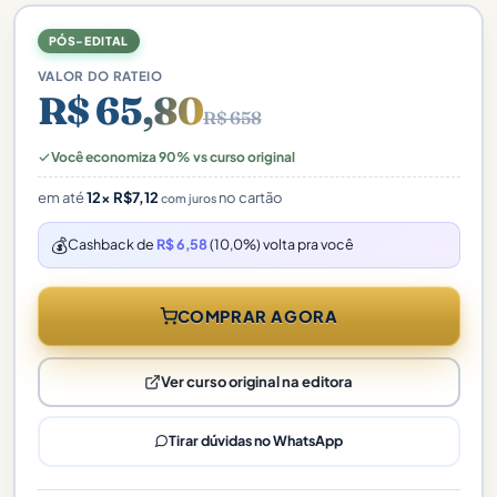
PÓS-EDITAL
VALOR DO RATEIO
R$ 65,80
R$ 658
Você economiza 90% vs curso original
em até
12×
R$
7,12
no cartão
com juros
💰
Cashback de
R$ 6,58
(10,0%) volta pra você
COMPRAR AGORA
Ver curso original na editora
Tirar dúvidas no WhatsApp