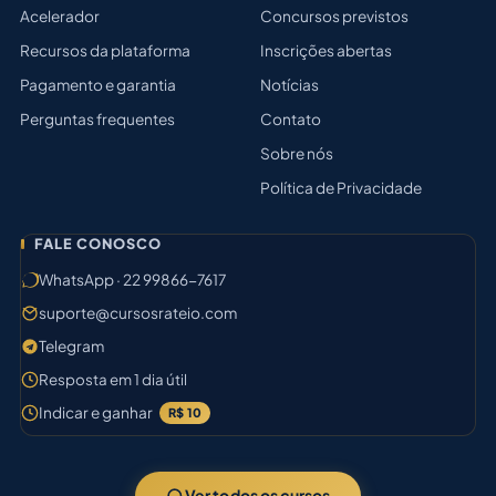
Acelerador
Concursos previstos
Recursos da plataforma
Inscrições abertas
Pagamento e garantia
Notícias
Perguntas frequentes
Contato
Sobre nós
Política de Privacidade
FALE CONOSCO
WhatsApp · 22 99866-7617
suporte@cursosrateio.com
Telegram
Resposta em 1 dia útil
Indicar e ganhar
R$ 10
Ver todos os cursos