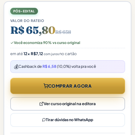
PÓS-EDITAL
VALOR DO RATEIO
R$ 65,80
R$ 658
Você economiza 90% vs curso original
em até
12×
R$
7,12
no cartão
com juros
💰
Cashback de
R$ 6,58
(10,0%) volta pra você
COMPRAR AGORA
Ver curso original na editora
Tirar dúvidas no WhatsApp