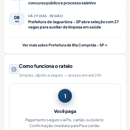
concurso público e processo seletivo
HÁ 29 DIAS · REGIÃO
08
Prefeitura de Jaguariúna - SP abre seleção com 27
JUL
vagas para auxiliar de limpeza em saúde
Ver mais sobre Prefeitura de Ilha Comprida - SP
Como funciona o rateio
Simples, rápido e seguro — acesso em até 24h
1
Você paga
Pagamento seguro via Pix, cartão ou boleto.
Confirmação imediata para Pix e cartão.