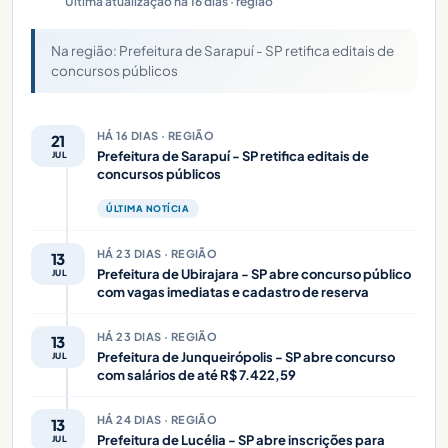
Última atualização há 16 dias · região
Na região: Prefeitura de Sarapuí - SP retifica editais de
concursos públicos
HÁ 16 DIAS · REGIÃO
21
Prefeitura de Sarapuí - SP retifica editais de
JUL
concursos públicos
ÚLTIMA NOTÍCIA
HÁ 23 DIAS · REGIÃO
13
Prefeitura de Ubirajara - SP abre concurso público
JUL
com vagas imediatas e cadastro de reserva
HÁ 23 DIAS · REGIÃO
13
Prefeitura de Junqueirópolis - SP abre concurso
JUL
com salários de até R$ 7.422,59
HÁ 24 DIAS · REGIÃO
13
Prefeitura de Lucélia - SP abre inscrições para
JUL