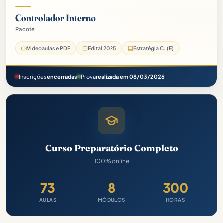
Controlador Interno
Pacote
Prefeitura de Ilha Comprida-SP Pacote - 2025 (Pós-Edital)
Videoaulas e PDF
Edital 2025
Estratégia C. (E)
Inscrições
encerradas
Prova
realizada em 08/03/2026
Curso Preparatório Completo
100% online
73
8
300
AULAS
MÓDULOS
HORAS