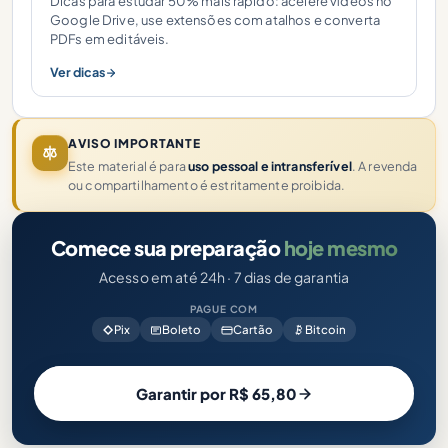
Dicas para estudar 50% mais rápido: acelere vídeos no
Google Drive, use extensões com atalhos e converta
PDFs em editáveis.
Ver dicas
AVISO IMPORTANTE
Este material é para
uso pessoal e intransferível
. A revenda
ou compartilhamento é estritamente proibida.
Comece sua preparação
hoje mesmo
Acesso em até 24h · 7 dias de garantia
PAGUE COM
Pix
Boleto
Cartão
Bitcoin
Garantir por R$ 65,80