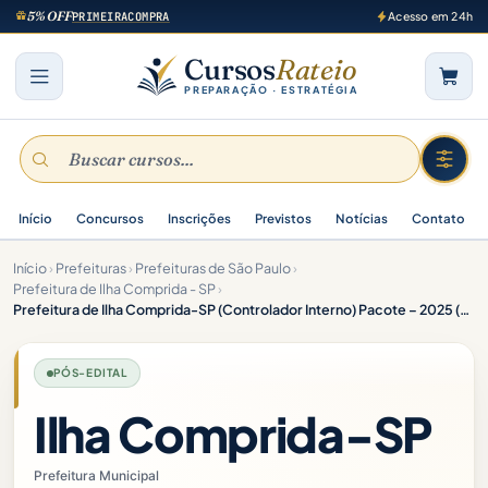
5% OFF
PRIMEIRACOMPRA
Acesso em 24h
Cursos
Rateio
PREPARAÇÃO · ESTRATÉGIA
Início
Concursos
Inscrições
Previstos
Notícias
Contato
Início
›
Prefeituras
›
Prefeituras de São Paulo
›
Prefeitura de Ilha Comprida - SP
›
Prefeitura de Ilha Comprida-SP (Controlador Interno) Pacote – 2025 (Pós-Edital)
PÓS-EDITAL
Ilha Comprida-SP
Prefeitura Municipal