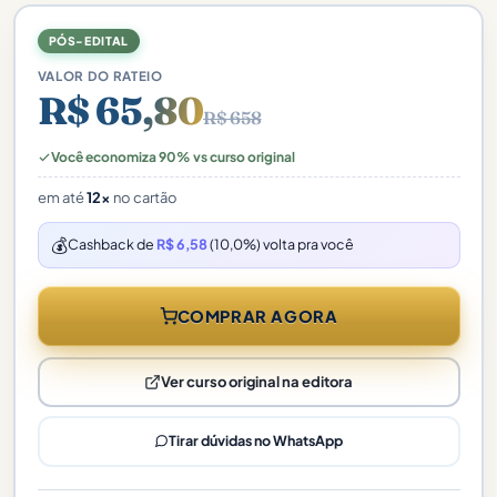
PÓS-EDITAL
VALOR DO RATEIO
R$ 65,80
R$ 658
Você economiza 90% vs curso original
em até
12x
no cartão
💰
Cashback de
R$ 6,58
(10,0%) volta pra você
COMPRAR AGORA
Ver curso original na editora
Tirar dúvidas no WhatsApp