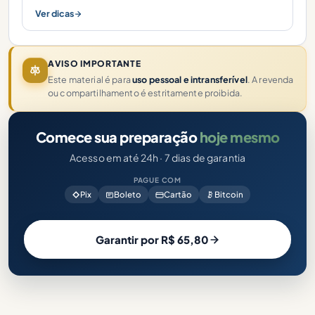
Ver dicas
AVISO IMPORTANTE
Este material é para
uso pessoal e intransferível
. A revenda
ou compartilhamento é estritamente proibida.
Comece sua preparação
hoje mesmo
Acesso em até 24h · 7 dias de garantia
PAGUE COM
Pix
Boleto
Cartão
Bitcoin
Garantir por R$ 65,80