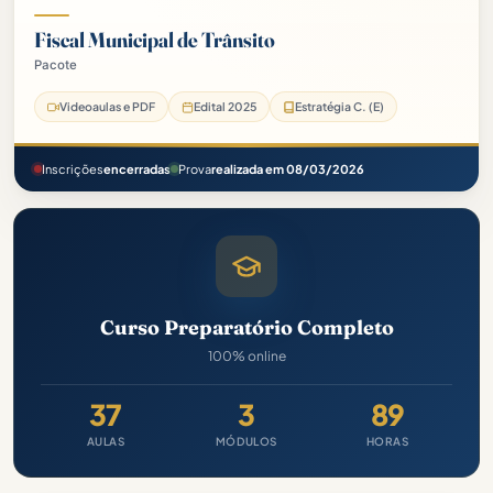
Fiscal Municipal de Trânsito
Pacote
Prefeitura de Ilha Comprida-SP Pacote - 2025 (Pós-Edital)
Videoaulas e PDF
Edital 2025
Estratégia C. (E)
Inscrições
encerradas
Prova
realizada em 08/03/2026
Curso Preparatório Completo
100% online
37
3
89
AULAS
MÓDULOS
HORAS