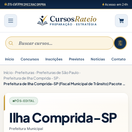
5% OFF
PRIMEIRACOMPRA
Acesso em 24h
Cursos
Rateio
PREPARAÇÃO · ESTRATÉGIA
Início
Concursos
Inscrições
Previstos
Notícias
Contato
Início
›
Prefeituras
›
Prefeituras de São Paulo
›
Prefeitura de Ilha Comprida - SP
›
Prefeitura de Ilha Comprida-SP (Fiscal Municipal de Trânsito) Pacote – 2025 (Pós-Edital)
PÓS-EDITAL
Ilha Comprida-SP
Prefeitura Municipal