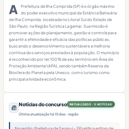
A
Prefeitura de Ilha Comprida (SP) é o órgão máximo
do poder executivo municipal da Estância Balneária
de Ilha Comprida, localizada no Litoral Sul do Estado de
São Paulo, na Região Turística Lagamar. Sua missão é
promover ações de planejamento, gestão e controle para
garantir a efetividade e eficácia das políticas públicas,
buscando o desenvolvimento sustentável e a melhoria
contínua dos serviços prestados à população. O município
é reconhecido por ter 100% de seu território em Área de
Proteção Ambiental (APA), sendo também Reserva da
Biosfera do Planeta pela Unesco, com o turismo como
principal atividade econômica.
Notícias do concurso
ATUALIZADO · 5 NOTÍCIAS
Última atualização há 15 dias · região
Na região: Prefeitura de Sarapuí - SP retifica editais de