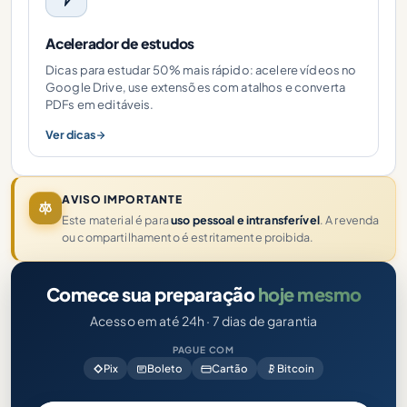
Acelerador de estudos
Dicas para estudar 50% mais rápido: acelere vídeos no
Google Drive, use extensões com atalhos e converta
PDFs em editáveis.
Ver dicas
AVISO IMPORTANTE
Este material é para
uso pessoal e intransferível
. A revenda
ou compartilhamento é estritamente proibida.
Comece sua preparação
hoje mesmo
Acesso em até 24h · 7 dias de garantia
PAGUE COM
Pix
Boleto
Cartão
Bitcoin