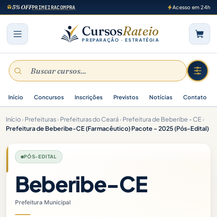
5% OFF
PRIMEIRACOMPRA
Acesso em 24h
Cursos
Rateio
PREPARAÇÃO · ESTRATÉGIA
Início
Concursos
Inscrições
Previstos
Notícias
Contato
Início
›
Prefeituras
›
Prefeituras do Ceará
›
Prefeitura de Beberibe - CE
›
Prefeitura de Beberibe-CE (Farmacêutico) Pacote – 2025 (Pós-Edital)
PÓS-EDITAL
Beberibe-CE
Prefeitura Municipal