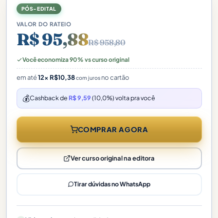
PÓS-EDITAL
VALOR DO RATEIO
R$ 95,88
R$ 958,80
Você economiza 90% vs curso original
em até
12×
R$
10,38
no cartão
com juros
💰
Cashback de
R$ 9,59
(10,0%) volta pra você
COMPRAR AGORA
Ver curso original na editora
Tirar dúvidas no WhatsApp