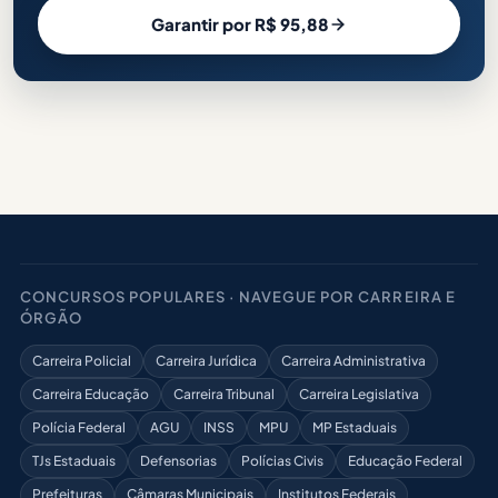
Garantir por R$ 95,88
CONCURSOS POPULARES · NAVEGUE POR CARREIRA E
ÓRGÃO
Carreira Policial
Carreira Jurídica
Carreira Administrativa
Carreira Educação
Carreira Tribunal
Carreira Legislativa
Polícia Federal
AGU
INSS
MPU
MP Estaduais
TJs Estaduais
Defensorias
Polícias Civis
Educação Federal
Prefeituras
Câmaras Municipais
Institutos Federais