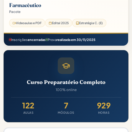
Farmacêutico
Pacote
Prefeitura de Beberibe-CE Pacote - 2025 (Pós-Edital)
Videoaulas e PDF
Edital 2025
Estratégia C. (E)
Inscrições
encerradas
Prova
realizada em 30/11/2025
Curso Preparatório Completo
100% online
122
7
929
AULAS
MÓDULOS
HORAS