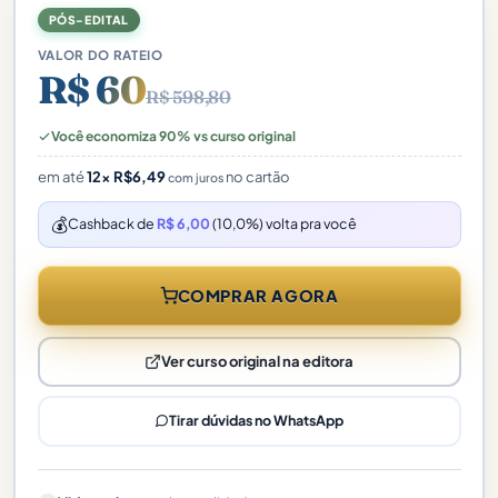
PÓS-EDITAL
VALOR DO RATEIO
R$ 60
R$ 598,80
Você economiza 90% vs curso original
em até
12×
R$
6,49
no cartão
com juros
💰
Cashback de
R$ 6,00
(10,0%) volta pra você
COMPRAR AGORA
Ver curso original na editora
Tirar dúvidas no WhatsApp