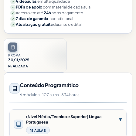
Videoaulas
em alta qualidade
PDFs de apoio
com material de cada aula
Acesso em até
24h
após pagamento
7 dias de garantia
incondicional
Atualização gratuita
durante o edital
PROVA
30/11/2025
REALIZADA
Conteúdo Programático
6 módulos · 107 aulas · 834 horas
(Nível Médio/Técnico e Superior) Língua
▼
Portuguesa
15 AULAS