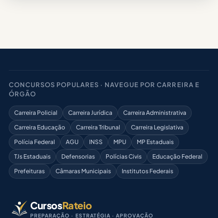
CONCURSOS POPULARES · NAVEGUE POR CARREIRA E
ÓRGÃO
Carreira Policial
Carreira Jurídica
Carreira Administrativa
Carreira Educação
Carreira Tribunal
Carreira Legislativa
Polícia Federal
AGU
INSS
MPU
MP Estaduais
TJs Estaduais
Defensorias
Polícias Civis
Educação Federal
Prefeituras
Câmaras Municipais
Institutos Federais
Cursos
Rateio
PREPARAÇÃO · ESTRATÉGIA · APROVAÇÃO