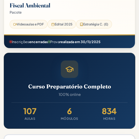
Fiscal Ambiental
Pacote
Prefeitura de Beberibe-CE Pacote - 2025 (Pós-Edital)
Videoaulas e PDF
Edital 2025
Estratégia C. (E)
Inscrições
encerradas
Prova
realizada em 30/11/2025
Curso Preparatório Completo
100% online
107
6
834
AULAS
MÓDULOS
HORAS