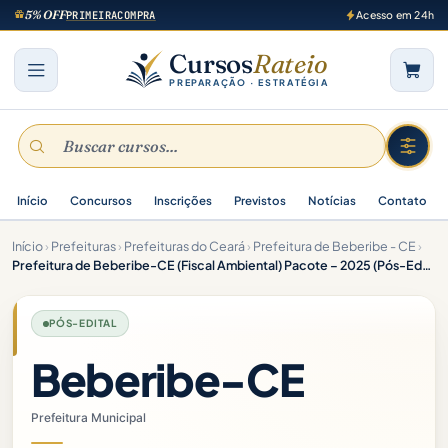
5% OFF
PRIMEIRACOMPRA
Acesso em 24h
Cursos
Rateio
PREPARAÇÃO · ESTRATÉGIA
Início
Concursos
Inscrições
Previstos
Notícias
Contato
Início
›
Prefeituras
›
Prefeituras do Ceará
›
Prefeitura de Beberibe - CE
›
Prefeitura de Beberibe-CE (Fiscal Ambiental) Pacote – 2025 (Pós-Edital)
PÓS-EDITAL
Beberibe-CE
Prefeitura Municipal