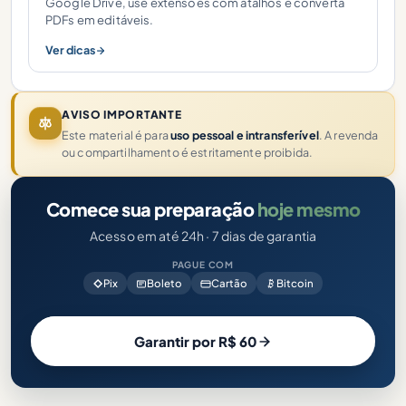
Google Drive, use extensões com atalhos e converta
PDFs em editáveis.
Ver dicas
AVISO IMPORTANTE
Este material é para
uso pessoal e intransferível
. A revenda
ou compartilhamento é estritamente proibida.
Comece sua preparação
hoje mesmo
Acesso em até 24h · 7 dias de garantia
PAGUE COM
Pix
Boleto
Cartão
Bitcoin
Garantir por R$ 60