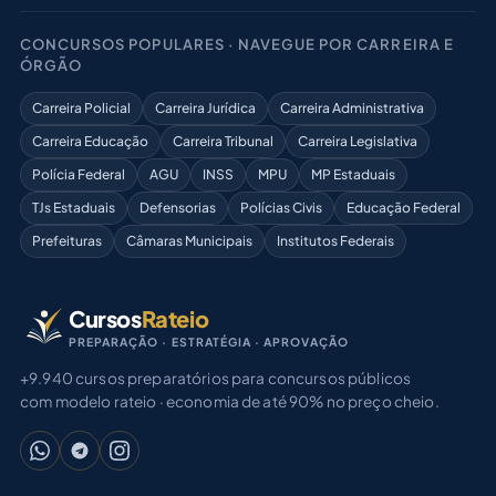
CONCURSOS POPULARES · NAVEGUE POR CARREIRA E
ÓRGÃO
Carreira Policial
Carreira Jurídica
Carreira Administrativa
Carreira Educação
Carreira Tribunal
Carreira Legislativa
Polícia Federal
AGU
INSS
MPU
MP Estaduais
TJs Estaduais
Defensorias
Polícias Civis
Educação Federal
Prefeituras
Câmaras Municipais
Institutos Federais
Cursos
Rateio
PREPARAÇÃO · ESTRATÉGIA · APROVAÇÃO
+9.940 cursos preparatórios para concursos públicos
com modelo rateio · economia de até 90% no preço cheio.