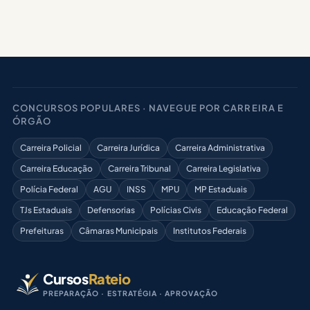
CONCURSOS POPULARES · NAVEGUE POR CARREIRA E
ÓRGÃO
Carreira Policial
Carreira Jurídica
Carreira Administrativa
Carreira Educação
Carreira Tribunal
Carreira Legislativa
Polícia Federal
AGU
INSS
MPU
MP Estaduais
TJs Estaduais
Defensorias
Polícias Civis
Educação Federal
Prefeituras
Câmaras Municipais
Institutos Federais
Cursos
Rateio
PREPARAÇÃO · ESTRATÉGIA · APROVAÇÃO