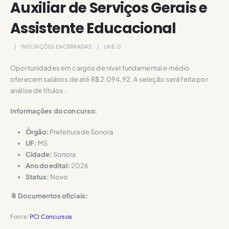
Auxiliar de Serviços Gerais e
Assistente Educacional
INSCRIÇÕES ENCERRADAS
LIKE:
0
Oportunidades em cargos de nível fundamental e médio
oferecem salários de até R$ 2.094,92. A seleção será feita por
análise de títulos.
Informações do concurso:
Órgão:
Prefeitura de Sonora
UF:
MS
Cidade:
Sonora
Ano do edital:
2026
Status:
Novo
📎 Documentos oficiais:
Fonte:
PCI Concursos