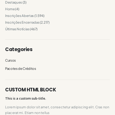
Destaques
(3)
Home
(4)
Inscrições Abertas
(1.594)
Inscrições Encerradas
(2.217)
Últimas Notícias
(467)
Categories
Cursos
Pacotes de Créditos
CUSTOM HTML BLOCK
This is a custom sub-title.
Lorem ipsum dolor sit amet, consectetur adipiscing elit. Cras non
placerat mi. Etiam non tellus