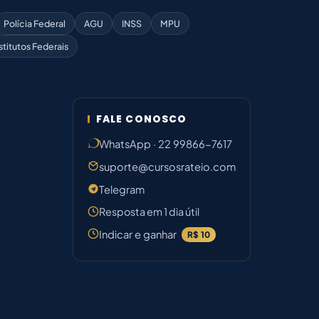
Polícia Federal
AGU
INSS
MPU
stitutos Federais
FALE CONOSCO
WhatsApp · 22 99866-7617
suporte@cursosrateio.com
Telegram
Resposta em 1 dia útil
Indicar e ganhar
R$ 10