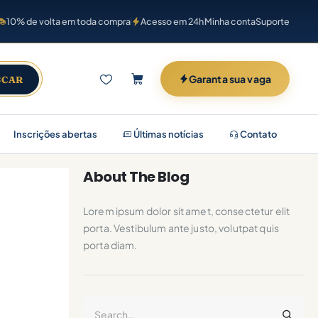
10% de volta em toda compra
Acesso em 24h
Minha conta
Suporte
Garanta sua vaga
SCAR
Inscrições abertas
Últimas notícias
Contato
About The Blog
Lorem ipsum dolor sit amet, consectetur elit
porta. Vestibulum ante justo, volutpat quis
porta diam.