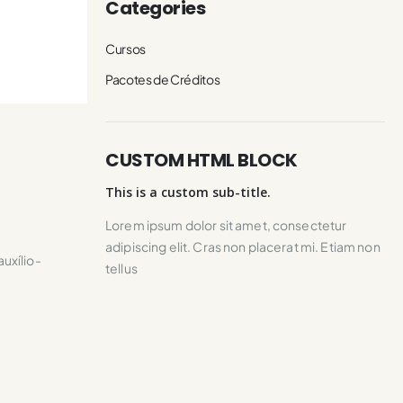
Categories
Cursos
Pacotes de Créditos
CUSTOM HTML BLOCK
This is a custom sub-title.
Lorem ipsum dolor sit amet, consectetur
adipiscing elit. Cras non placerat mi. Etiam non
uxílio-
tellus