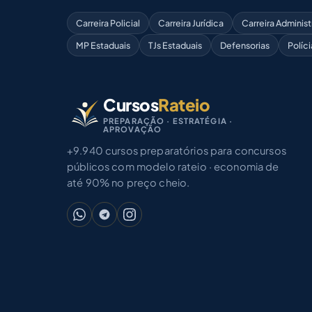
Carreira Policial
Carreira Jurídica
Carreira Administ
MP Estaduais
TJs Estaduais
Defensorias
Políci
Cursos
Rateio
PREPARAÇÃO · ESTRATÉGIA ·
APROVAÇÃO
+9.940 cursos preparatórios para concursos
públicos com modelo rateio · economia de
até 90% no preço cheio.