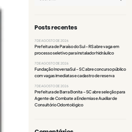
Posts recentes
7 DE AGOSTO DE 2026
Prefeitura de Paraíso do Sul – RS abre vaga em
processo seletivo para instalador hidráulico
7 DE AGOSTO DE 2026
Fundação InoversaSul – SC abre concurso público
com vagas imediatas e cadastro de reserva
7 DE AGOSTO DE 2026
Prefeitura de Barra Bonita – SC abre seleção para
Agente de Combate a Endemias e Auxiliar de
Consultório Odontológico
Comentários