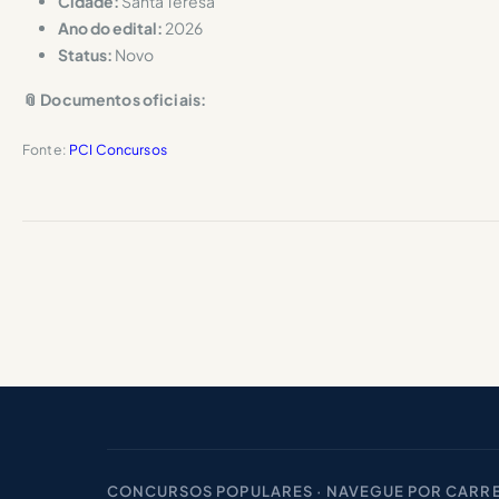
Cidade:
Santa Teresa
Ano do edital:
2026
Status:
Novo
📎 Documentos oficiais:
Fonte:
PCI Concursos
CONCURSOS POPULARES · NAVEGUE POR CARRE