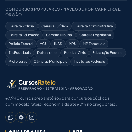
CONCURSOS POPULARES · NAVEGUE POR CARREIRA E
ÓRGÃO
Carreira Policial
Carreira Jurídica
Carreira Administrativa
Carreira Educação
Carreira Tribunal
Carreira Legislativa
Polícia Federal
AGU
INSS
MPU
MP Estaduais
TJs Estaduais
Defensorias
Polícias Civis
Educação Federal
Prefeituras
Câmaras Municipais
Institutos Federais
Cursos
Rateio
PREPARAÇÃO · ESTRATÉGIA · APROVAÇÃO
+9.940 cursos preparatórios para concursos públicos
com modelo rateio · economia de até 90% no preço cheio.
GUIAS DE AJUDA
SITE