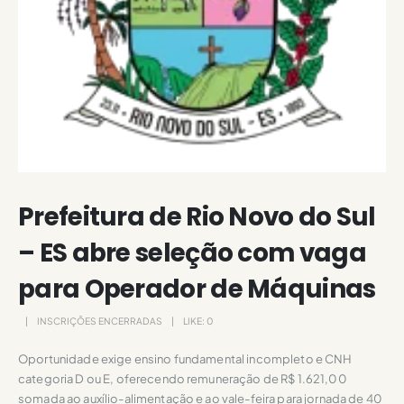
Prefeitura de Rio Novo do Sul
– ES abre seleção com vaga
para Operador de Máquinas
INSCRIÇÕES ENCERRADAS
LIKE:
0
Oportunidade exige ensino fundamental incompleto e CNH
categoria D ou E, oferecendo remuneração de R$ 1.621,00
somada ao auxílio-alimentação e ao vale-feira para jornada de 40