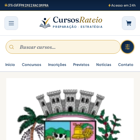
5% OFF
PRIMEIRACOMPRA
Acesso em 24h
Cursos
Rateio
PREPARAÇÃO · ESTRATÉGIA
Início
Concursos
Inscrições
Previstos
Notícias
Contato