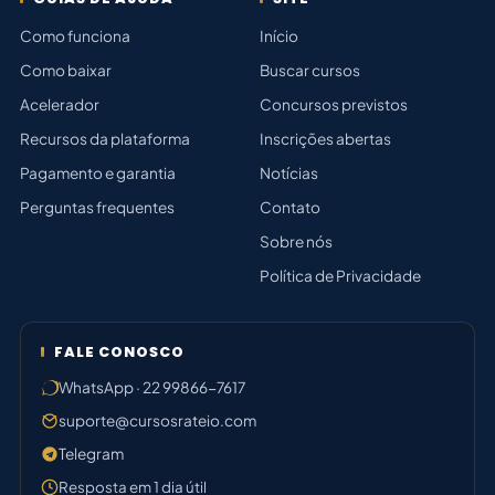
Como funciona
Início
Como baixar
Buscar cursos
Acelerador
Concursos previstos
Recursos da plataforma
Inscrições abertas
Pagamento e garantia
Notícias
Perguntas frequentes
Contato
Sobre nós
Política de Privacidade
FALE CONOSCO
WhatsApp · 22 99866-7617
suporte@cursosrateio.com
Telegram
Resposta em 1 dia útil