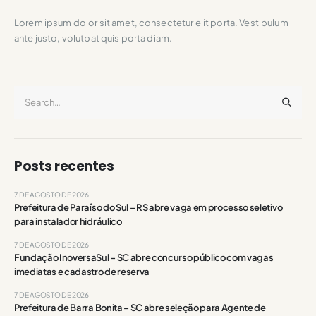
Lorem ipsum dolor sit amet, consectetur elit porta. Vestibulum
ante justo, volutpat quis porta diam.
Posts recentes
7 DE AGOSTO DE 2026
Prefeitura de Paraíso do Sul – RS abre vaga em processo seletivo
para instalador hidráulico
7 DE AGOSTO DE 2026
Fundação InoversaSul – SC abre concurso público com vagas
imediatas e cadastro de reserva
7 DE AGOSTO DE 2026
Prefeitura de Barra Bonita – SC abre seleção para Agente de