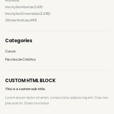
Home
(4)
Inscrições Abertas
(1.611)
Inscrições Encerradas
(2.245)
Últimas Notícias
(491)
Categories
Cursos
Pacotes de Créditos
CUSTOM HTML BLOCK
This is a custom sub-title.
Lorem ipsum dolor sit amet, consectetur adipiscing elit. Cras non
placerat mi. Etiam non tellus