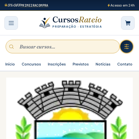
5% OFF
PRIMEIRACOMPRA
Acesso em 24h
Cursos
Rateio
PREPARAÇÃO · ESTRATÉGIA
Início
Concursos
Inscrições
Previstos
Notícias
Contato