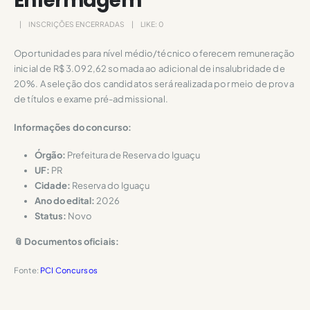
Enfermagem
INSCRIÇÕES ENCERRADAS
LIKE:
0
Oportunidades para nível médio/técnico oferecem remuneração
inicial de R$ 3.092,62 somada ao adicional de insalubridade de
20%. A seleção dos candidatos será realizada por meio de prova
de títulos e exame pré-admissional.
Informações do concurso:
Órgão:
Prefeitura de Reserva do Iguaçu
UF:
PR
Cidade:
Reserva do Iguaçu
Ano do edital:
2026
Status:
Novo
📎 Documentos oficiais:
Fonte:
PCI Concursos