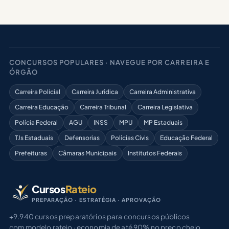
CONCURSOS POPULARES · NAVEGUE POR CARREIRA E
ÓRGÃO
Carreira Policial
Carreira Jurídica
Carreira Administrativa
Carreira Educação
Carreira Tribunal
Carreira Legislativa
Polícia Federal
AGU
INSS
MPU
MP Estaduais
TJs Estaduais
Defensorias
Polícias Civis
Educação Federal
Prefeituras
Câmaras Municipais
Institutos Federais
Cursos
Rateio
PREPARAÇÃO · ESTRATÉGIA · APROVAÇÃO
+9.940 cursos preparatórios para concursos públicos
com modelo rateio · economia de até 90% no preço cheio.