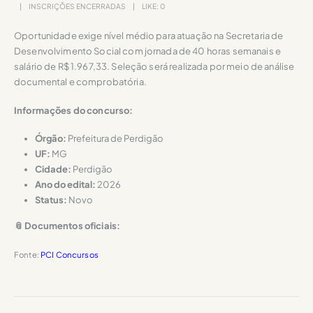
INSCRIÇÕES ENCERRADAS
LIKE:
0
Oportunidade exige nível médio para atuação na Secretaria de
Desenvolvimento Social com jornada de 40 horas semanais e
salário de R$ 1.967,33. Seleção será realizada por meio de análise
documental e comprobatória.
Informações do concurso:
Órgão:
Prefeitura de Perdigão
UF:
MG
Cidade:
Perdigão
Ano do edital:
2026
Status:
Novo
📎 Documentos oficiais:
Fonte:
PCI Concursos