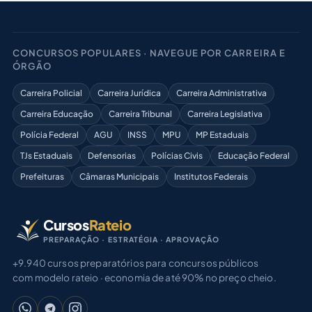
CONCURSOS POPULARES · NAVEGUE POR CARREIRA E
ÓRGÃO
Carreira Policial
Carreira Jurídica
Carreira Administrativa
Carreira Educação
Carreira Tribunal
Carreira Legislativa
Polícia Federal
AGU
INSS
MPU
MP Estaduais
TJs Estaduais
Defensorias
Polícias Civis
Educação Federal
Prefeituras
Câmaras Municipais
Institutos Federais
Cursos
Rateio
PREPARAÇÃO · ESTRATÉGIA · APROVAÇÃO
+9.940 cursos preparatórios para concursos públicos
com modelo rateio · economia de até 90% no preço cheio.