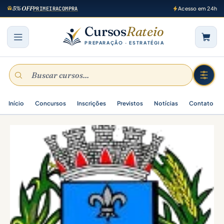
5% OFF
PRIMEIRACOMPRA
Acesso em 24h
Cursos
Rateio
PREPARAÇÃO · ESTRATÉGIA
Início
Concursos
Inscrições
Previstos
Notícias
Contato