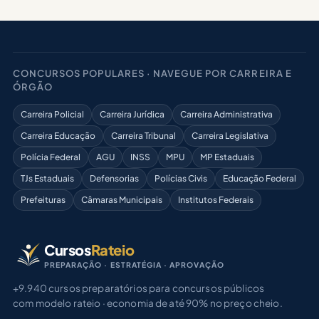
CONCURSOS POPULARES · NAVEGUE POR CARREIRA E
ÓRGÃO
Carreira Policial
Carreira Jurídica
Carreira Administrativa
Carreira Educação
Carreira Tribunal
Carreira Legislativa
Polícia Federal
AGU
INSS
MPU
MP Estaduais
TJs Estaduais
Defensorias
Polícias Civis
Educação Federal
Prefeituras
Câmaras Municipais
Institutos Federais
Cursos
Rateio
PREPARAÇÃO · ESTRATÉGIA · APROVAÇÃO
+9.940 cursos preparatórios para concursos públicos
com modelo rateio · economia de até 90% no preço cheio.