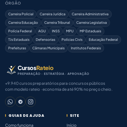
ÓRGÃO
Carreira Policial
Carreira Jurídica
Carreira Administrativa
Carreira Educação
Carreira Tribunal
Carreira Legislativa
Polícia Federal
AGU
INSS
MPU
MP Estaduais
TJs Estaduais
Defensorias
Polícias Civis
Educação Federal
Prefeituras
Câmaras Municipais
Institutos Federais
Cursos
Rateio
PREPARAÇÃO · ESTRATÉGIA · APROVAÇÃO
+9.940 cursos preparatórios para concursos públicos
com modelo rateio · economia de até 90% no preço cheio.
GUIAS DE AJUDA
SITE
Como funciona
Início