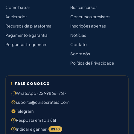
Como baixar
Buscar cursos
Acelerador
Concursos previstos
Recursos da plataforma
Inscrições abertas
Pagamento e garantia
Notícias
Perguntas frequentes
Contato
Sobre nós
Política de Privacidade
FALE CONOSCO
WhatsApp · 22 99866-7617
suporte@cursosrateio.com
Telegram
Resposta em 1 dia útil
Indicar e ganhar
R$ 10