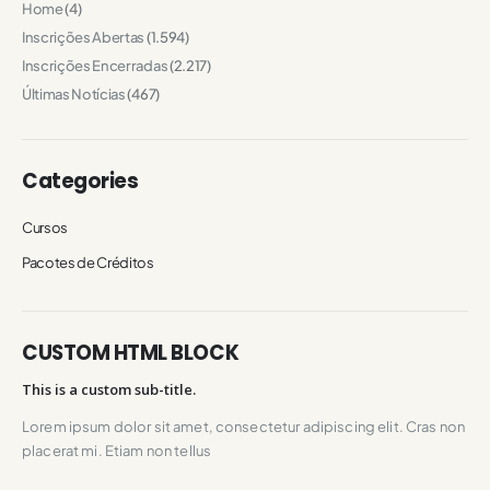
Home
(4)
Inscrições Abertas
(1.594)
Inscrições Encerradas
(2.217)
Últimas Notícias
(467)
Categories
Cursos
Pacotes de Créditos
CUSTOM HTML BLOCK
This is a custom sub-title.
Lorem ipsum dolor sit amet, consectetur adipiscing elit. Cras non
placerat mi. Etiam non tellus