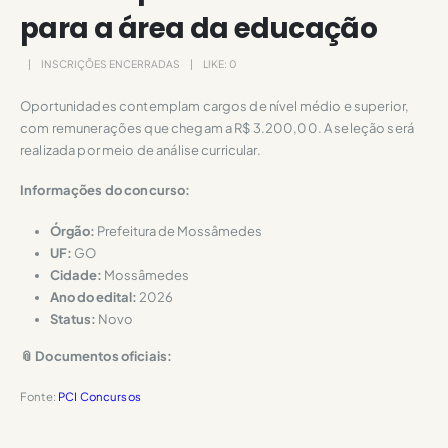
para a área da educação
INSCRIÇÕES ENCERRADAS
LIKE:
0
Oportunidades contemplam cargos de nível médio e superior,
com remunerações que chegam a R$ 3.200,00. A seleção será
realizada por meio de análise curricular.
Informações do concurso:
Órgão:
Prefeitura de Mossâmedes
UF:
GO
Cidade:
Mossâmedes
Ano do edital:
2026
Status:
Novo
📎 Documentos oficiais:
Fonte:
PCI Concursos