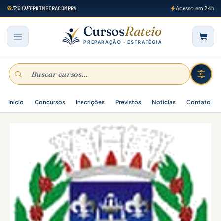
5% OFF
PRIMEIRACOMPRA
Acesso em 24h
Cursos
Rateio
PREPARAÇÃO · ESTRATÉGIA
Início
Concursos
Inscrições
Previstos
Notícias
Contato