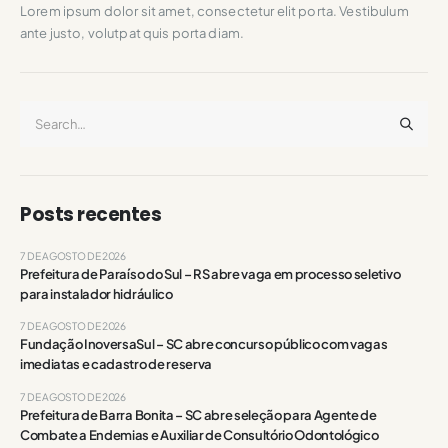
Lorem ipsum dolor sit amet, consectetur elit porta. Vestibulum
ante justo, volutpat quis porta diam.
Posts recentes
7 DE AGOSTO DE 2026
Prefeitura de Paraíso do Sul – RS abre vaga em processo seletivo
para instalador hidráulico
7 DE AGOSTO DE 2026
Fundação InoversaSul – SC abre concurso público com vagas
imediatas e cadastro de reserva
7 DE AGOSTO DE 2026
Prefeitura de Barra Bonita – SC abre seleção para Agente de
Combate a Endemias e Auxiliar de Consultório Odontológico