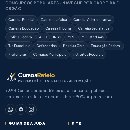
CONCURSOS POPULARES · NAVEGUE POR CARREIRA E
ÓRGÃO
Carreira Policial
Carreira Jurídica
Carreira Administrativa
Carreira Educação
Carreira Tribunal
Carreira Legislativa
Polícia Federal
AGU
INSS
MPU
MP Estaduais
TJs Estaduais
Defensorias
Polícias Civis
Educação Federal
Prefeituras
Câmaras Municipais
Institutos Federais
Cursos
Rateio
PREPARAÇÃO · ESTRATÉGIA · APROVAÇÃO
+9.940 cursos preparatórios para concursos públicos
com modelo rateio · economia de até 90% no preço cheio.
GUIAS DE AJUDA
SITE