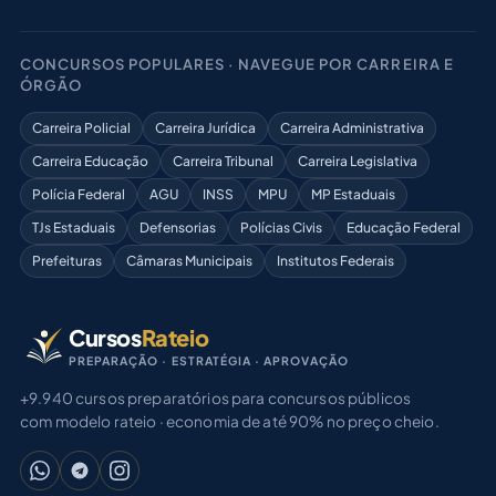
CONCURSOS POPULARES · NAVEGUE POR CARREIRA E
ÓRGÃO
Carreira Policial
Carreira Jurídica
Carreira Administrativa
Carreira Educação
Carreira Tribunal
Carreira Legislativa
Polícia Federal
AGU
INSS
MPU
MP Estaduais
TJs Estaduais
Defensorias
Polícias Civis
Educação Federal
Prefeituras
Câmaras Municipais
Institutos Federais
Cursos
Rateio
PREPARAÇÃO · ESTRATÉGIA · APROVAÇÃO
+9.940 cursos preparatórios para concursos públicos
com modelo rateio · economia de até 90% no preço cheio.