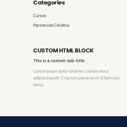
Categories
Cursos
Pacotes de Créditos
CUSTOM HTML BLOCK
This is a custom sub-title.
Lorem ipsum dolor sit amet, consectetur
adipiscing elit. Cras non placerat mi. Etiam non
tellus