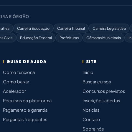
IRA E ÓRGÃO
rativa
Carreira Educação
Carreira Tribunal
Carreira Legislativa
as Civis
Educação Federal
Prefeituras
Câmaras Municipais
In
GUIAS DE AJUDA
SITE
Como funciona
Início
Como baixar
Buscar cursos
Acelerador
Concursos previstos
Recursos da plataforma
Inscrições abertas
Pagamento e garantia
Notícias
Perguntas frequentes
Contato
Sobre nós