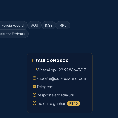
Polícia Federal
AGU
INSS
MPU
stitutos Federais
FALE CONOSCO
WhatsApp · 22 99866-7617
suporte@cursosrateio.com
Telegram
Resposta em 1 dia útil
Indicar e ganhar
R$ 10