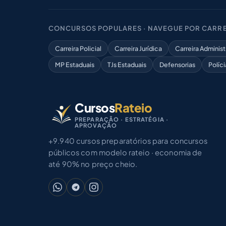
CONCURSOS POPULARES · NAVEGUE POR CARRE
Carreira Policial
Carreira Jurídica
Carreira Administ
MP Estaduais
TJs Estaduais
Defensorias
Políci
Cursos
Rateio
PREPARAÇÃO · ESTRATÉGIA ·
APROVAÇÃO
+9.940 cursos preparatórios para concursos
públicos com modelo rateio · economia de
até 90% no preço cheio.