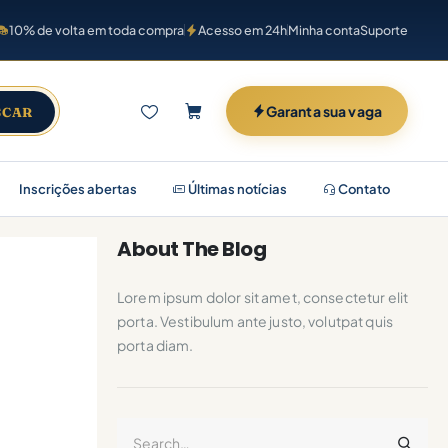
10% de volta em toda compra
Acesso em 24h
Minha conta
Suporte
Garanta sua vaga
SCAR
Inscrições abertas
Últimas notícias
Contato
About The Blog
Lorem ipsum dolor sit amet, consectetur elit
porta. Vestibulum ante justo, volutpat quis
porta diam.