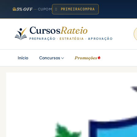
5% OFF
PRIMEIRACOMPRA
CUPOM
Cursos
Rateio
PREPARAÇÃO ·
ESTRATÉGIA
· APROVAÇÃO
Promoções
Início
Concursos