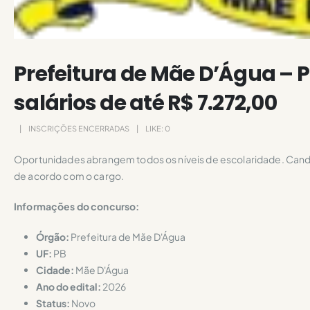
Prefeitura de Mãe D’Água – 
salários de até R$ 7.272,00
INSCRIÇÕES ENCERRADAS
LIKE:
0
Oportunidades abrangem todos os níveis de escolaridade. Candida
de acordo com o cargo.
Informações do concurso:
Órgão:
Prefeitura de Mãe D'Água
UF:
PB
Cidade:
Mãe D'Água
Ano do edital:
2026
Status:
Novo