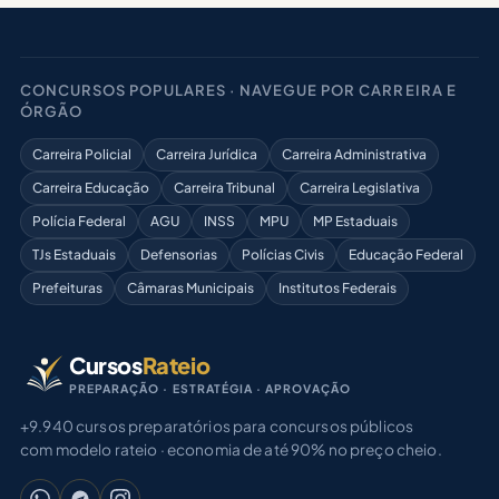
CONCURSOS POPULARES · NAVEGUE POR CARREIRA E
ÓRGÃO
Carreira Policial
Carreira Jurídica
Carreira Administrativa
Carreira Educação
Carreira Tribunal
Carreira Legislativa
Polícia Federal
AGU
INSS
MPU
MP Estaduais
TJs Estaduais
Defensorias
Polícias Civis
Educação Federal
Prefeituras
Câmaras Municipais
Institutos Federais
Cursos
Rateio
PREPARAÇÃO · ESTRATÉGIA · APROVAÇÃO
+9.940 cursos preparatórios para concursos públicos
com modelo rateio · economia de até 90% no preço cheio.