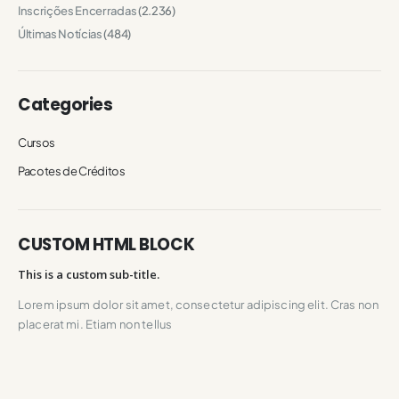
Inscrições Encerradas
(2.236)
Últimas Notícias
(484)
Categories
Cursos
Pacotes de Créditos
CUSTOM HTML BLOCK
This is a custom sub-title.
Lorem ipsum dolor sit amet, consectetur adipiscing elit. Cras non
placerat mi. Etiam non tellus