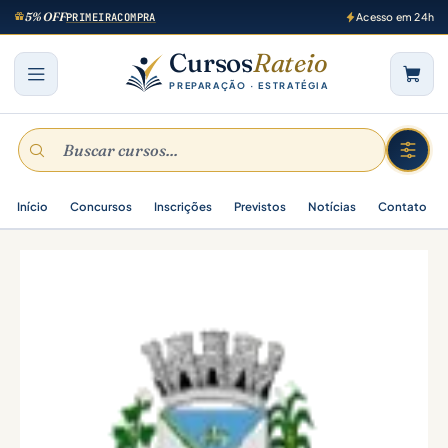
5% OFF
PRIMEIRACOMPRA
Acesso em 24h
Cursos
Rateio
PREPARAÇÃO · ESTRATÉGIA
Início
Concursos
Inscrições
Previstos
Notícias
Contato