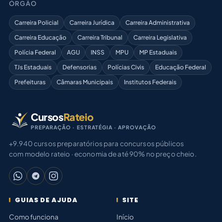
ÓRGÃO
Carreira Policial
Carreira Jurídica
Carreira Administrativa
Carreira Educação
Carreira Tribunal
Carreira Legislativa
Polícia Federal
AGU
INSS
MPU
MP Estaduais
TJs Estaduais
Defensorias
Polícias Civis
Educação Federal
Prefeituras
Câmaras Municipais
Institutos Federais
Cursos
Rateio
PREPARAÇÃO · ESTRATÉGIA · APROVAÇÃO
+9.940 cursos preparatórios para concursos públicos
com modelo rateio · economia de até 90% no preço cheio.
GUIAS DE AJUDA
SITE
Como funciona
Início