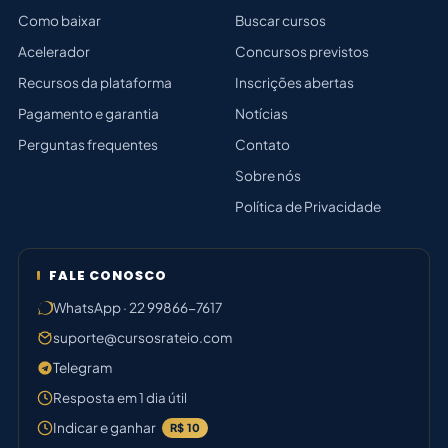
Como baixar
Buscar cursos
Acelerador
Concursos previstos
Recursos da plataforma
Inscrições abertas
Pagamento e garantia
Notícias
Perguntas frequentes
Contato
Sobre nós
Política de Privacidade
FALE CONOSCO
WhatsApp · 22 99866-7617
suporte@cursosrateio.com
Telegram
Resposta em 1 dia útil
Indicar e ganhar
R$ 10