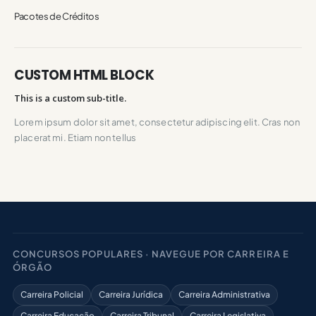
Pacotes de Créditos
CUSTOM HTML BLOCK
This is a custom sub-title.
Lorem ipsum dolor sit amet, consectetur adipiscing elit. Cras non
placerat mi. Etiam non tellus
CONCURSOS POPULARES · NAVEGUE POR CARREIRA E
ÓRGÃO
Carreira Policial
Carreira Jurídica
Carreira Administrativa
Carreira Educação
Carreira Tribunal
Carreira Legislativa