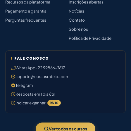
Recursos da plataforma
Inscrições abertas
Pagamento e garantia
Notícias
Perguntas frequentes
Contato
Sobre nós
Política de Privacidade
FALE CONOSCO
WhatsApp · 22 99866-7617
suporte@cursosrateio.com
Telegram
Resposta em 1 dia útil
Indicar e ganhar
R$ 10
Ver todos os cursos