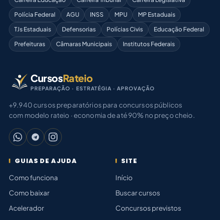
Polícia Federal
AGU
INSS
MPU
MP Estaduais
TJs Estaduais
Defensorias
Polícias Civis
Educação Federal
Prefeituras
Câmaras Municipais
Institutos Federais
Cursos
Rateio
PREPARAÇÃO · ESTRATÉGIA · APROVAÇÃO
+9.940 cursos preparatórios para concursos públicos
com modelo rateio · economia de até 90% no preço cheio.
GUIAS DE AJUDA
SITE
Como funciona
Início
Como baixar
Buscar cursos
Acelerador
Concursos previstos