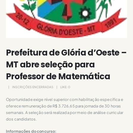
Prefeitura de Glória d’Oeste –
MT abre seleção para
Professor de Matemática
INSCRIÇÕES ENCERRADAS
LIKE:
0
Oportunidade exige nível superior com habilitação específica e
oferece remuneração de R$ 3.726,65 para jornada de 30 horas
semanais. A seleção será realizada por meio de análise curricular
dos candidatos.
Informações do concurso: