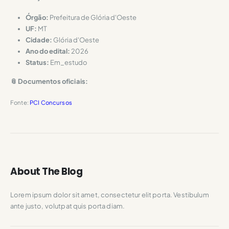
Órgão:
Prefeitura de Glória d'Oeste
UF:
MT
Cidade:
Glória d'Oeste
Ano do edital:
2026
Status:
Em_estudo
📎 Documentos oficiais:
Fonte:
PCI Concursos
About The Blog
Lorem ipsum dolor sit amet, consectetur elit porta. Vestibulum
ante justo, volutpat quis porta diam.