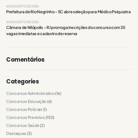
6 DE AGOSTO DE 2026
Prefeitura de Rio Negrinho – SC abre seleção para Médico Psiquiatra
6 DE AGOSTO DE 2026
Câmara de Nilópolis – RJ prorroga inscrições do concurso com 35
vagas imediatas e cadastro de reserva
Comentários
Categories
Concursos Administrativo
(16)
Concursos Educação
(6)
Concursos Policiais
(1)
Concursos Previstos
(150)
Concursos Saúde
(2)
Destaques
(3)