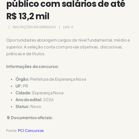
público com salários de até
R$ 13,2 mil
INSCRIÇÕES ENCERRADAS
LIKE:
0
Oportunidades abrangem cargos de nível fundamental, médio e
superior. A seleção conta com provas objetivas, discursivas,
práticas e de títulos.
Informações do concurso:
Órgão:
Prefeitura de Esperança Nova
UF:
PR
Cidade:
Esperança Nova
Ano do edital:
2026
Status:
Novo
📎 Documentos oficiais:
Fonte:
PCI Concursos