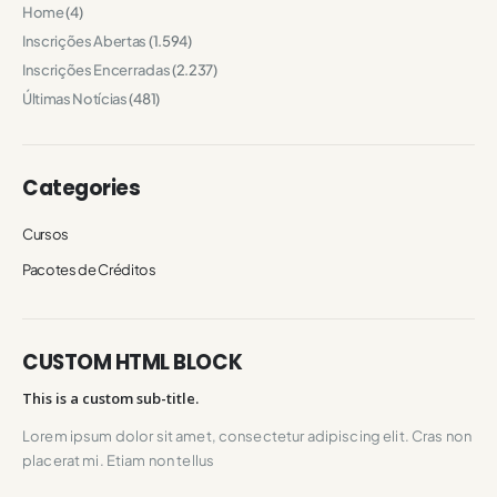
Home
(4)
Inscrições Abertas
(1.594)
Inscrições Encerradas
(2.237)
Últimas Notícias
(481)
Categories
Cursos
Pacotes de Créditos
CUSTOM HTML BLOCK
This is a custom sub-title.
Lorem ipsum dolor sit amet, consectetur adipiscing elit. Cras non
placerat mi. Etiam non tellus