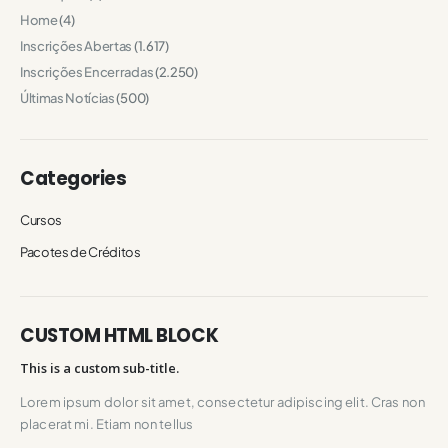
Home
(4)
Inscrições Abertas
(1.617)
Inscrições Encerradas
(2.250)
Últimas Notícias
(500)
Categories
Cursos
Pacotes de Créditos
CUSTOM HTML BLOCK
This is a custom sub-title.
Lorem ipsum dolor sit amet, consectetur adipiscing elit. Cras non
placerat mi. Etiam non tellus