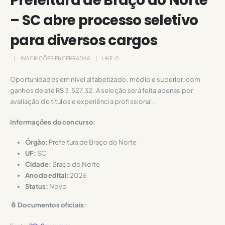
Prefeitura de Braço do Norte
– SC abre processo seletivo
para diversos cargos
INSCRIÇÕES ENCERRADAS
LIKE:
0
Oportunidades em nível alfabetizado, médio e superior, com
ganhos de até R$ 3.527,32. A seleção será feita apenas por
avaliação de títulos e experiência profissional.
Informações do concurso:
Órgão:
Prefeitura de Braço do Norte
UF:
SC
Cidade:
Braço do Norte
Ano do edital:
2026
Status:
Novo
📎 Documentos oficiais: