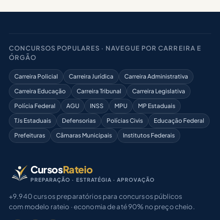
CONCURSOS POPULARES · NAVEGUE POR CARREIRA E
ÓRGÃO
Carreira Policial
Carreira Jurídica
Carreira Administrativa
Carreira Educação
Carreira Tribunal
Carreira Legislativa
Polícia Federal
AGU
INSS
MPU
MP Estaduais
TJs Estaduais
Defensorias
Polícias Civis
Educação Federal
Prefeituras
Câmaras Municipais
Institutos Federais
Cursos
Rateio
PREPARAÇÃO · ESTRATÉGIA · APROVAÇÃO
+9.940 cursos preparatórios para concursos públicos
com modelo rateio · economia de até 90% no preço cheio.