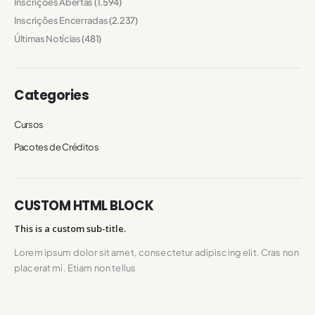
Inscrições Abertas
(1.594)
Inscrições Encerradas
(2.237)
Últimas Notícias
(481)
Categories
Cursos
Pacotes de Créditos
CUSTOM HTML BLOCK
This is a custom sub-title.
Lorem ipsum dolor sit amet, consectetur adipiscing elit. Cras non
placerat mi. Etiam non tellus