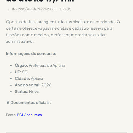
INSCRIÇÕES ENCERRADAS
LIKE:
0
Oportunidades abrangem todos os níveis de escolaridade. O
certame oferece vagas imediatas e cadastro reserva para
funções como médico, professor, motorista e auxiliar
administrativo.
Informações do concurso:
Órgão:
Prefeitura de Apiúna
UF:
SC
Cidade:
Apiúna
Ano do edital:
2026
Status:
Novo
📎 Documentos oficiais:
Fonte:
PCI Concursos