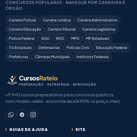
CONCURSOS POPULARES · NAVEGUE POR CARREIRA E
ÓRGÃO
Carreira Policial
Carreira Jurídica
Carreira Administrativa
Carreira Educação
Carreira Tribunal
Carreira Legislativa
Polícia Federal
AGU
INSS
MPU
MP Estaduais
TJs Estaduais
Defensorias
Polícias Civis
Educação Federal
Prefeituras
Câmaras Municipais
Institutos Federais
Cursos
Rateio
PREPARAÇÃO · ESTRATÉGIA · APROVAÇÃO
+9.940 cursos preparatórios para concursos públicos
com modelo rateio · economia de até 90% no preço cheio.
GUIAS DE AJUDA
SITE