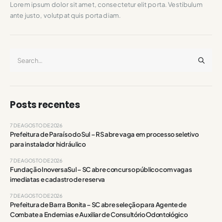
Lorem ipsum dolor sit amet, consectetur elit porta. Vestibulum
ante justo, volutpat quis porta diam.
Posts recentes
7 DE AGOSTO DE 2026
Prefeitura de Paraíso do Sul – RS abre vaga em processo seletivo
para instalador hidráulico
7 DE AGOSTO DE 2026
Fundação InoversaSul – SC abre concurso público com vagas
imediatas e cadastro de reserva
7 DE AGOSTO DE 2026
Prefeitura de Barra Bonita – SC abre seleção para Agente de
Combate a Endemias e Auxiliar de Consultório Odontológico