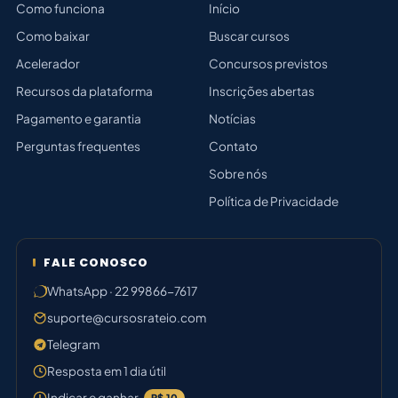
Como funciona
Início
Como baixar
Buscar cursos
Acelerador
Concursos previstos
Recursos da plataforma
Inscrições abertas
Pagamento e garantia
Notícias
Perguntas frequentes
Contato
Sobre nós
Política de Privacidade
FALE CONOSCO
WhatsApp · 22 99866-7617
suporte@cursosrateio.com
Telegram
Resposta em 1 dia útil
Indicar e ganhar
R$ 10