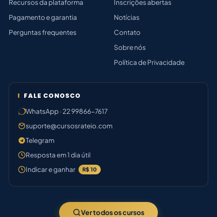
Recursos da plataforma
Inscrições abertas
Pagamento e garantia
Notícias
Perguntas frequentes
Contato
Sobre nós
Política de Privacidade
FALE CONOSCO
WhatsApp · 22 99866-7617
suporte@cursosrateio.com
Telegram
Resposta em 1 dia útil
Indicar e ganhar
R$ 10
Ver todos os cursos