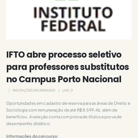
IFTO abre processo seletivo
para professores substitutos
no Campus Porto Nacional
INSCRIÇÕES ENCERRADAS
LIKE:
0
Oportunidades em cadastro de reserva para as áreas de Direito e
Sociologia com remuneração de até R$ 8.599,46, além de
benefícios. A seleção conta com prova de títulos e prova de
desempenho didático.
Informações do concurso: