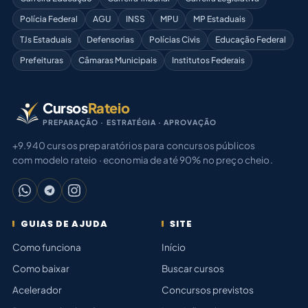
Polícia Federal
AGU
INSS
MPU
MP Estaduais
TJs Estaduais
Defensorias
Polícias Civis
Educação Federal
Prefeituras
Câmaras Municipais
Institutos Federais
Cursos
Rateio
PREPARAÇÃO · ESTRATÉGIA · APROVAÇÃO
+9.940 cursos preparatórios para concursos públicos
com modelo rateio · economia de até 90% no preço cheio.
GUIAS DE AJUDA
SITE
Como funciona
Início
Como baixar
Buscar cursos
Acelerador
Concursos previstos