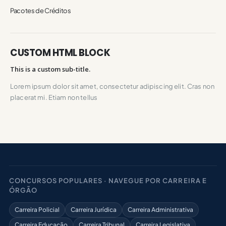
Pacotes de Créditos
CUSTOM HTML BLOCK
This is a custom sub-title.
Lorem ipsum dolor sit amet, consectetur adipiscing elit. Cras non
placerat mi. Etiam non tellus
CONCURSOS POPULARES · NAVEGUE POR CARREIRA E
ÓRGÃO
Carreira Policial
Carreira Jurídica
Carreira Administrativa
Carreira Educação
Carreira Tribunal
Carreira Legislativa