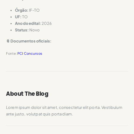
Órgão:
IF-TO
UF:
TO
Ano do edital:
2026
Status:
Novo
📎 Documentos oficiais:
Fonte:
PCI Concursos
About The Blog
Lorem ipsum dolor sit amet, consectetur elit porta. Vestibulum
ante justo, volutpat quis porta diam.