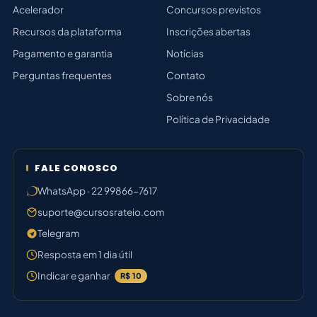
Acelerador
Concursos previstos
Recursos da plataforma
Inscrições abertas
Pagamento e garantia
Notícias
Perguntas frequentes
Contato
Sobre nós
Política de Privacidade
FALE CONOSCO
WhatsApp · 22 99866-7617
suporte@cursosrateio.com
Telegram
Resposta em 1 dia útil
Indicar e ganhar
R$ 10