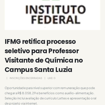
IFMG retifica processo
seletivo para Professor
Visitante de Química no
Campus Santa Luzia
INSCRIÇÕES ENCERRADAS
LIKE:
0
Oportunidade para nível superior com remuneração que pode
chegar a R$ 8.058,29 e benefícios como auxílio-alimentação.
Seleção inclui avaliação de currículo Lattes e apresentação oral
de projeto via internet.