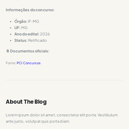
Informações do concurso:
Órgão:
IF-MG
UF:
MG
Ano do edital:
2026
Status:
Retificado
📎 Documentos oficiais:
Fonte:
PCI Concursos
About The Blog
Lorem ipsum dolor sit amet, consectetur elit porta. Vestibulum
ante justo, volutpat quis porta diam.