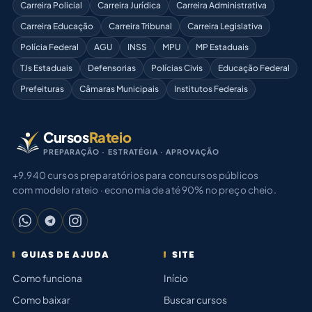
Carreira Policial
Carreira Jurídica
Carreira Administrativa
Carreira Educação
Carreira Tribunal
Carreira Legislativa
Polícia Federal
AGU
INSS
MPU
MP Estaduais
TJs Estaduais
Defensorias
Polícias Civis
Educação Federal
Prefeituras
Câmaras Municipais
Institutos Federais
Cursos
Rateio
PREPARAÇÃO · ESTRATÉGIA · APROVAÇÃO
+9.940 cursos preparatórios para concursos públicos
com modelo rateio · economia de até 90% no preço cheio.
GUIAS DE AJUDA
SITE
Como funciona
Início
Como baixar
Buscar cursos