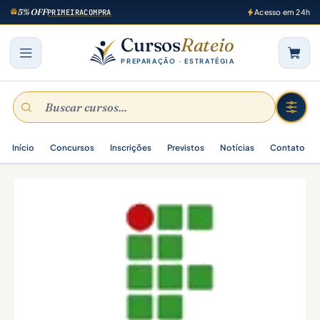
5% OFF
PRIMEIRACOMPRA
Acesso em 24h
Cursos
Rateio
PREPARAÇÃO · ESTRATÉGIA
Início
Concursos
Inscrições
Previstos
Notícias
Contato