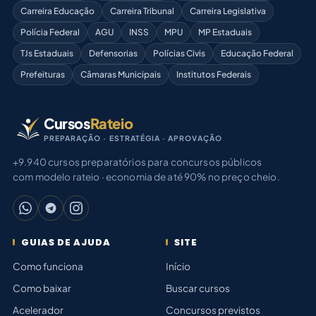
Carreira Educação
Carreira Tribunal
Carreira Legislativa
Polícia Federal
AGU
INSS
MPU
MP Estaduais
TJs Estaduais
Defensorias
Polícias Civis
Educação Federal
Prefeituras
Câmaras Municipais
Institutos Federais
Cursos
Rateio
PREPARAÇÃO · ESTRATÉGIA · APROVAÇÃO
+9.940 cursos preparatórios para concursos públicos
com modelo rateio · economia de até 90% no preço cheio.
GUIAS DE AJUDA
SITE
Como funciona
Início
Como baixar
Buscar cursos
Acelerador
Concursos previstos