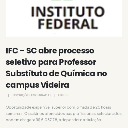
IFC – SC abre processo
seletivo para Professor
Substituto de Química no
campus Videira
INSCRIÇÕES ENCERRADAS
LIKE:
0
Oportunidade exige nível superior com jornada de 20 horas
semanais. Os salários oferecidos aos profissionais selecionados
podem chegar a R$ 5.037,78, a depender da titulação.