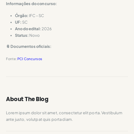
Informações do concurso:
Órgão:
IFC – SC
UF:
SC
Ano do edital:
2026
Status:
Novo
📎 Documentos oficiais:
Fonte:
PCI Concursos
About The Blog
Lorem ipsum dolor sit amet, consectetur elit porta. Vestibulum
ante justo, volutpat quis porta diam.