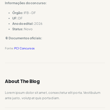
Informações do concurso:
Órgão:
IFB – DF
UF:
DF
Ano do edital:
2026
Status:
Novo
📎 Documentos oficiais:
Fonte:
PCI Concursos
About The Blog
Lorem ipsum dolor sit amet, consectetur elit porta. Vestibulum
ante justo, volutpat quis porta diam.