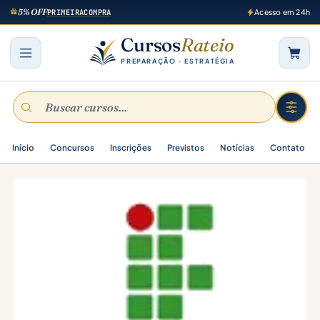
5% OFF
PRIMEIRACOMPRA
Acesso em 24h
Cursos
Rateio
PREPARAÇÃO · ESTRATÉGIA
Início
Concursos
Inscrições
Previstos
Notícias
Contato