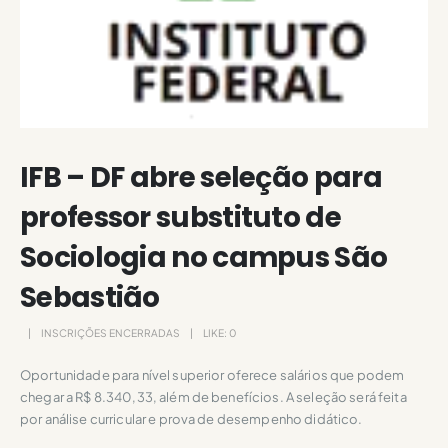
IFB – DF abre seleção para
professor substituto de
Sociologia no campus São
Sebastião
INSCRIÇÕES ENCERRADAS
LIKE:
0
Oportunidade para nível superior oferece salários que podem
chegar a R$ 8.340,33, além de benefícios. A seleção será feita
por análise curricular e prova de desempenho didático.