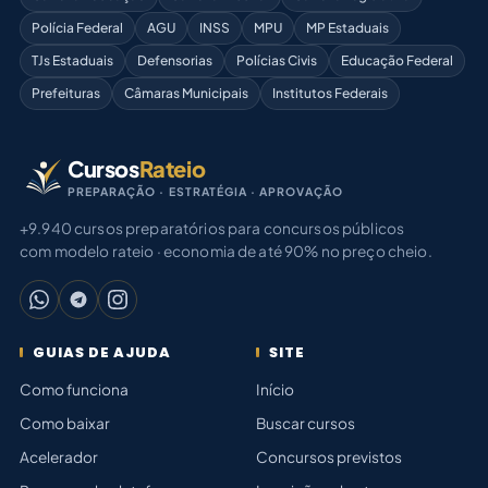
Polícia Federal
AGU
INSS
MPU
MP Estaduais
TJs Estaduais
Defensorias
Polícias Civis
Educação Federal
Prefeituras
Câmaras Municipais
Institutos Federais
Cursos
Rateio
PREPARAÇÃO · ESTRATÉGIA · APROVAÇÃO
+9.940 cursos preparatórios para concursos públicos
com modelo rateio · economia de até 90% no preço cheio.
GUIAS DE AJUDA
SITE
Como funciona
Início
Como baixar
Buscar cursos
Acelerador
Concursos previstos