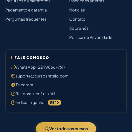
Recursos da plataforma
Inscrições abertas
Pagamento e garantia
Notícias
Perguntas frequentes
Contato
Sobre nós
Política de Privacidade
FALE CONOSCO
WhatsApp · 22 99866-7617
suporte@cursosrateio.com
Telegram
Resposta em 1 dia útil
Indicar e ganhar
R$ 10
Ver todos os cursos