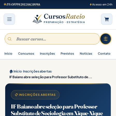
5% OFF
PRIMEIRACOMPRA
Acesso em 24h
Cursos
Rateio
PREPARAÇÃO · ESTRATÉGIA
Início
Concursos
Inscrições
Previstos
Notícias
Contato
🏠 Início
›
Inscrições abertas
›
IF Baiano abre seleção para Professor Substituto de...
📋 INSCRIÇÕES ABERTAS
IF Baiano abre seleção para Professor
Substituto de Sociologia em Xique-Xique