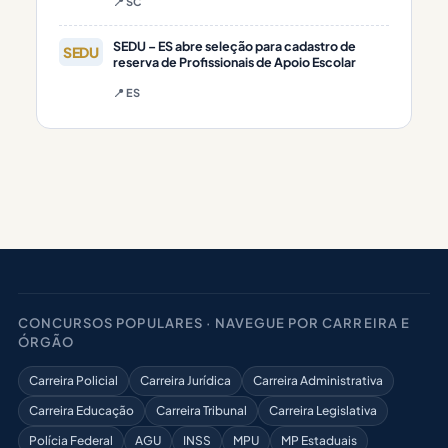
📍 SC
SEDU – ES abre seleção para cadastro de
SEDU
reserva de Profissionais de Apoio Escolar
📍 ES
CONCURSOS POPULARES · NAVEGUE POR CARREIRA E
ÓRGÃO
Carreira Policial
Carreira Jurídica
Carreira Administrativa
Carreira Educação
Carreira Tribunal
Carreira Legislativa
Polícia Federal
AGU
INSS
MPU
MP Estaduais