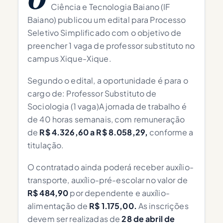
O
Ciência e Tecnologia Baiano (IF
Baiano) publicou um edital para Processo
Seletivo Simplificado com o objetivo de
preencher 1 vaga de professor substituto no
campus Xique-Xique.
Segundo o edital, a oportunidade é para o
cargo de: Professor Substituto de
Sociologia (1 vaga)A jornada de trabalho é
de 40 horas semanais, com remuneração
de
R$ 4.326,60 a R$ 8.058,29,
conforme a
titulação.
O contratado ainda poderá receber auxílio-
transporte, auxílio-pré-escolar no valor de
R$ 484,90
por dependente e auxílio-
alimentação de
R$ 1.175,00.
As inscrições
devem ser realizadas de
28 de abril de