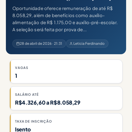
Oportunidade oferece remuneração de até R$
8.058,29, além de benefícios como auxílio-
alimentação de R$ 1.175,00 e auxílio-pré-escolar.
A seleção será feita por prova de...
28 de abril de 2026 · 21:31
Leticia Ferdinando
VAGAS
1
SALÁRIO ATÉ
R$4.326,60 a R$8.058,29
TAXA DE INSCRIÇÃO
Isento