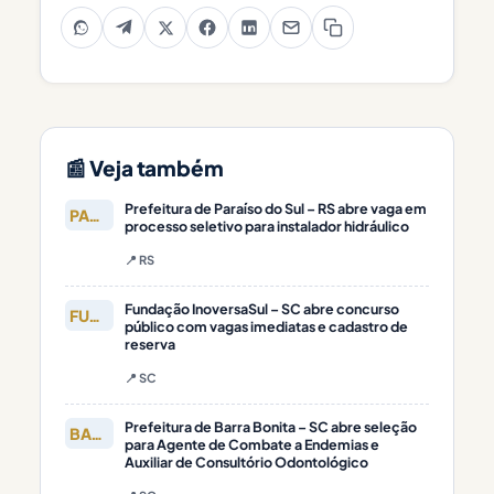
📰 Veja também
Prefeitura de Paraíso do Sul – RS abre vaga em
PARAÍSO DO
processo seletivo para instalador hidráulico
📍 RS
Fundação InoversaSul – SC abre concurso
FUNDAÇÃO
público com vagas imediatas e cadastro de
reserva
📍 SC
Prefeitura de Barra Bonita – SC abre seleção
BARRA
para Agente de Combate a Endemias e
Auxiliar de Consultório Odontológico