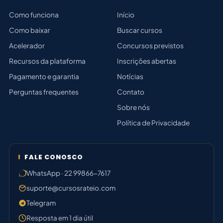
Como funciona
Início
Como baixar
Buscar cursos
Acelerador
Concursos previstos
Recursos da plataforma
Inscrições abertas
Pagamento e garantia
Notícias
Perguntas frequentes
Contato
Sobre nós
Política de Privacidade
FALE CONOSCO
WhatsApp · 22 99866-7617
suporte@cursosrateio.com
Telegram
Resposta em 1 dia útil