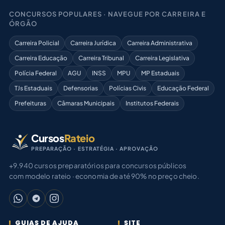
CONCURSOS POPULARES · NAVEGUE POR CARREIRA E
ÓRGÃO
Carreira Policial
Carreira Jurídica
Carreira Administrativa
Carreira Educação
Carreira Tribunal
Carreira Legislativa
Polícia Federal
AGU
INSS
MPU
MP Estaduais
TJs Estaduais
Defensorias
Polícias Civis
Educação Federal
Prefeituras
Câmaras Municipais
Institutos Federais
Cursos
Rateio
PREPARAÇÃO · ESTRATÉGIA · APROVAÇÃO
+9.940 cursos preparatórios para concursos públicos
com modelo rateio · economia de até 90% no preço cheio.
GUIAS DE AJUDA
SITE