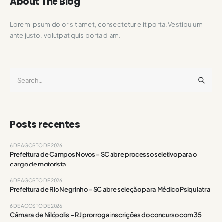
About The Blog
Lorem ipsum dolor sit amet, consectetur elit porta. Vestibulum
ante justo, volutpat quis porta diam.
Posts recentes
6 DE AGOSTO DE 2026
Prefeitura de Campos Novos – SC abre processo seletivo para o
cargo de motorista
6 DE AGOSTO DE 2026
Prefeitura de Rio Negrinho – SC abre seleção para Médico Psiquiatra
6 DE AGOSTO DE 2026
Câmara de Nilópolis – RJ prorroga inscrições do concurso com 35