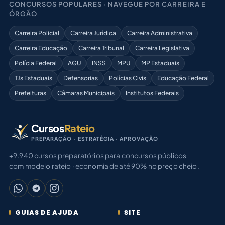
CONCURSOS POPULARES · NAVEGUE POR CARREIRA E
ÓRGÃO
Carreira Policial
Carreira Jurídica
Carreira Administrativa
Carreira Educação
Carreira Tribunal
Carreira Legislativa
Polícia Federal
AGU
INSS
MPU
MP Estaduais
TJs Estaduais
Defensorias
Polícias Civis
Educação Federal
Prefeituras
Câmaras Municipais
Institutos Federais
Cursos
Rateio
PREPARAÇÃO · ESTRATÉGIA · APROVAÇÃO
+9.940 cursos preparatórios para concursos públicos
com modelo rateio · economia de até 90% no preço cheio.
GUIAS DE AJUDA
SITE