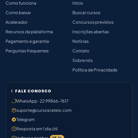
Como funciona
Início
Como baixar
Buscar cursos
Acelerador
Concursos previstos
Recursos da plataforma
Inscrições abertas
Pagamento e garantia
Notícias
Perguntas frequentes
Contato
Sobre nós
Política de Privacidade
FALE CONOSCO
WhatsApp · 22 99866-7617
suporte@cursosrateio.com
Telegram
Resposta em 1 dia útil
Indicar e ganhar
R$ 10