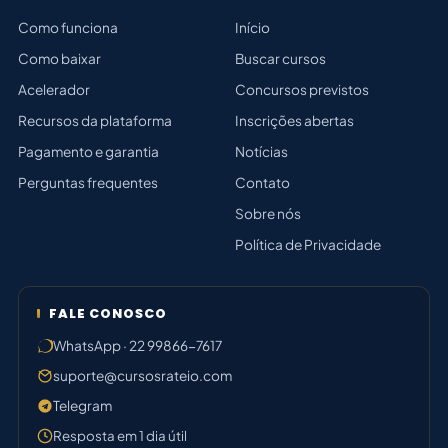
Como funciona
Início
Como baixar
Buscar cursos
Acelerador
Concursos previstos
Recursos da plataforma
Inscrições abertas
Pagamento e garantia
Notícias
Perguntas frequentes
Contato
Sobre nós
Política de Privacidade
FALE CONOSCO
WhatsApp · 22 99866-7617
suporte@cursosrateio.com
Telegram
Resposta em 1 dia útil