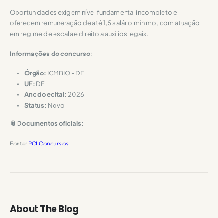
Oportunidades exigem nível fundamental incompleto e
oferecem remuneração de até 1,5 salário mínimo, com atuação
em regime de escala e direito a auxílios legais.
Informações do concurso:
Órgão:
ICMBIO – DF
UF:
DF
Ano do edital:
2026
Status:
Novo
📎 Documentos oficiais:
Fonte:
PCI Concursos
About The Blog