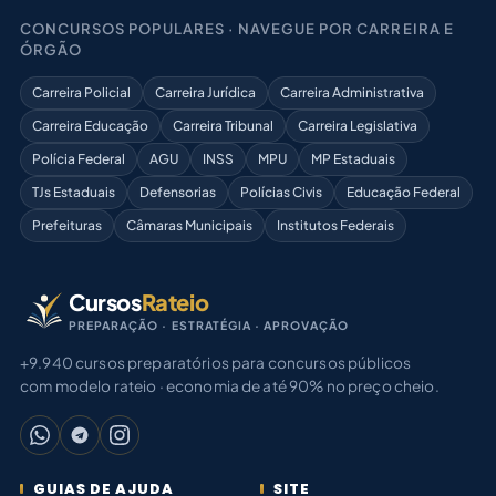
CONCURSOS POPULARES · NAVEGUE POR CARREIRA E
ÓRGÃO
Carreira Policial
Carreira Jurídica
Carreira Administrativa
Carreira Educação
Carreira Tribunal
Carreira Legislativa
Polícia Federal
AGU
INSS
MPU
MP Estaduais
TJs Estaduais
Defensorias
Polícias Civis
Educação Federal
Prefeituras
Câmaras Municipais
Institutos Federais
Cursos
Rateio
PREPARAÇÃO · ESTRATÉGIA · APROVAÇÃO
+9.940 cursos preparatórios para concursos públicos
com modelo rateio · economia de até 90% no preço cheio.
GUIAS DE AJUDA
SITE