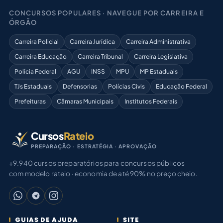
CONCURSOS POPULARES · NAVEGUE POR CARREIRA E
ÓRGÃO
Carreira Policial
Carreira Jurídica
Carreira Administrativa
Carreira Educação
Carreira Tribunal
Carreira Legislativa
Polícia Federal
AGU
INSS
MPU
MP Estaduais
TJs Estaduais
Defensorias
Polícias Civis
Educação Federal
Prefeituras
Câmaras Municipais
Institutos Federais
Cursos
Rateio
PREPARAÇÃO · ESTRATÉGIA · APROVAÇÃO
+9.940 cursos preparatórios para concursos públicos
com modelo rateio · economia de até 90% no preço cheio.
GUIAS DE AJUDA
SITE