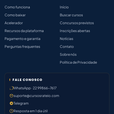
Como funciona
Início
Como baixar
Buscar cursos
Acelerador
Concursos previstos
Recursos da plataforma
Inscrições abertas
Pagamento e garantia
Notícias
Perguntas frequentes
Contato
Sobre nós
Política de Privacidade
FALE CONOSCO
WhatsApp · 22 99866-7617
suporte@cursosrateio.com
Telegram
Resposta em 1 dia útil