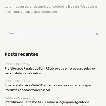
Lorem ipsum dolor sit amet, consectetur elit porta. Vestibulum
ante justo, volutpat quis porta diam.
Posts recentes
7 DE AGOSTO DE 2026
Prefeitura de Paraíso do Sul – RS abre vaga em processo seletivo
para instalador hidráulico
7 DE AGOSTO DE 2026
Fundação InoversaSul – SC abre concurso público com vagas
imediatas e cadastro de reserva
7 DE AGOSTO DE 2026
Prefeitura de Barra Bonita – SC abre seleção para Agente de