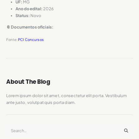
UF:
MG
Ano do edital:
2026
Status:
Novo
📎 Documentos oficiais:
Fonte:
PCI Concursos
About The Blog
Lorem ipsum dolor sit amet, consectetur elit porta. Vestibulum
ante justo, volutpat quis porta diam.