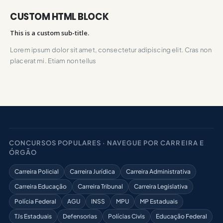
CUSTOM HTML BLOCK
This is a custom sub-title.
Lorem ipsum dolor sit amet, consectetur adipiscing elit. Cras non
placerat mi. Etiam non tellus
CONCURSOS POPULARES · NAVEGUE POR CARREIRA E
ÓRGÃO
Carreira Policial
Carreira Jurídica
Carreira Administrativa
Carreira Educação
Carreira Tribunal
Carreira Legislativa
Polícia Federal
AGU
INSS
MPU
MP Estaduais
TJs Estaduais
Defensorias
Polícias Civis
Educação Federal