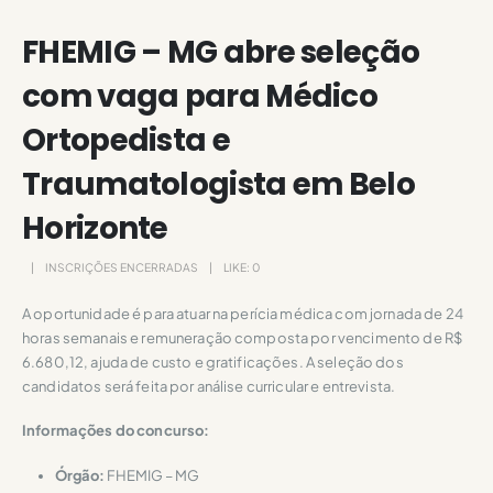
FHEMIG – MG abre seleção
com vaga para Médico
Ortopedista e
Traumatologista em Belo
Horizonte
INSCRIÇÕES ENCERRADAS
LIKE:
0
A oportunidade é para atuar na perícia médica com jornada de 24
horas semanais e remuneração composta por vencimento de R$
6.680,12, ajuda de custo e gratificações. A seleção dos
candidatos será feita por análise curricular e entrevista.
Informações do concurso:
Órgão:
FHEMIG – MG