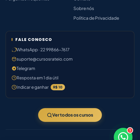
Sobre nós
Política de Privacidade
FALE CONOSCO
WhatsApp · 22 99866-7617
suporte@cursosrateio.com
Telegram
Resposta em 1 dia útil
Indicar e ganhar
R$ 10
Ver todos os cursos
1
×
Boa tarde! Sou o Júlia 🤝