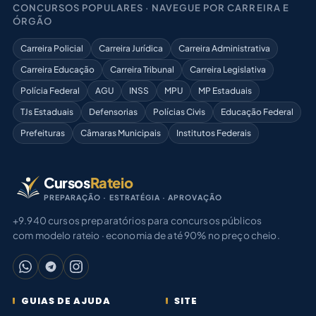
CONCURSOS POPULARES · NAVEGUE POR CARREIRA E
ÓRGÃO
Carreira Policial
Carreira Jurídica
Carreira Administrativa
Carreira Educação
Carreira Tribunal
Carreira Legislativa
Polícia Federal
AGU
INSS
MPU
MP Estaduais
TJs Estaduais
Defensorias
Polícias Civis
Educação Federal
Prefeituras
Câmaras Municipais
Institutos Federais
Cursos
Rateio
PREPARAÇÃO · ESTRATÉGIA · APROVAÇÃO
+9.940 cursos preparatórios para concursos públicos
com modelo rateio · economia de até 90% no preço cheio.
GUIAS DE AJUDA
SITE