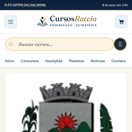
5% OFF
PRIMEIRACOMPRA
Acesso em 24h
Cursos
Rateio
PREPARAÇÃO · ESTRATÉGIA
Início
Concursos
Inscrições
Previstos
Notícias
Contato