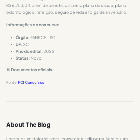
R$ 6.753,04, além de benefícios como plano de saúde, plano
odontológico, refeição, seguro de vida e folga de aniversário.
Informações do concurso:
Órgão:
FAHECE – SC
UF:
SC
Ano do edital:
2026
Status:
Novo
📎 Documentos oficiais:
Fonte:
PCI Concursos
About The Blog
Lorem ipsum dolor sit amet, consectetur elit porta. Vestibulum