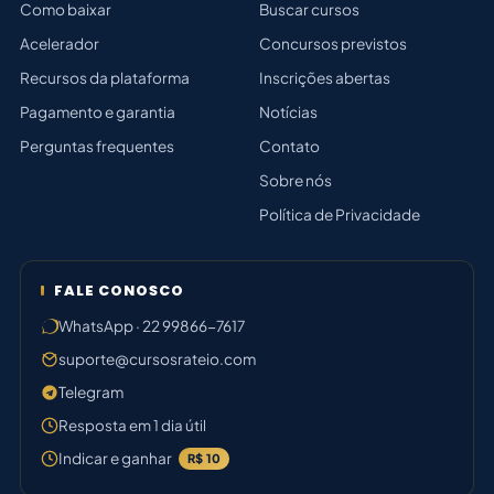
Como baixar
Buscar cursos
Acelerador
Concursos previstos
Recursos da plataforma
Inscrições abertas
Pagamento e garantia
Notícias
Perguntas frequentes
Contato
Sobre nós
Política de Privacidade
FALE CONOSCO
WhatsApp · 22 99866-7617
suporte@cursosrateio.com
Telegram
Resposta em 1 dia útil
Indicar e ganhar
R$ 10