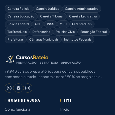
Carreira Policial
Carreira Jurídica
Carreira Administrativa
Carreira Educação
Carreira Tribunal
Carreira Legislativa
Polícia Federal
AGU
INSS
MPU
MP Estaduais
TJs Estaduais
Defensorias
Polícias Civis
Educação Federal
Prefeituras
Câmaras Municipais
Institutos Federais
Cursos
Rateio
PREPARAÇÃO · ESTRATÉGIA · APROVAÇÃO
+9.940 cursos preparatórios para concursos públicos
com modelo rateio · economia de até 90% no preço cheio.
GUIAS DE AJUDA
SITE
Como funciona
Início