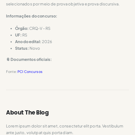
selecionados por meio de prova objetiva e prova discursiva.
Informações do concurso:
Órgão:
CRQ-V – RS
UF:
RS
Ano do edital:
2026
Status:
Novo
📎 Documentos oficiais:
Fonte:
PCI Concursos
About The Blog
Lorem ipsum dolor sit amet, consectetur elit porta. Vestibulum
ante justo, volutpat quis porta diam.