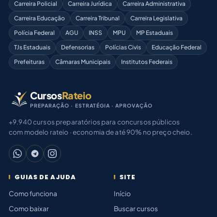
Carreira Policial
Carreira Jurídica
Carreira Administrativa
Carreira Educação
Carreira Tribunal
Carreira Legislativa
Polícia Federal
AGU
INSS
MPU
MP Estaduais
TJs Estaduais
Defensorias
Polícias Civis
Educação Federal
Prefeituras
Câmaras Municipais
Institutos Federais
Cursos
Rateio
PREPARAÇÃO · ESTRATÉGIA · APROVAÇÃO
+9.940 cursos preparatórios para concursos públicos
com modelo rateio · economia de até 90% no preço cheio.
GUIAS DE AJUDA
SITE
Como funciona
Início
Como baixar
Buscar cursos