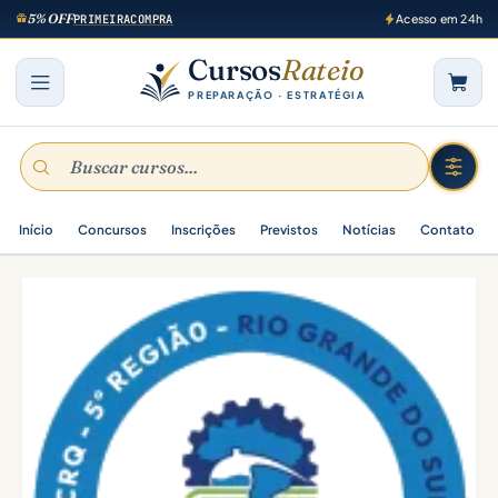
5% OFF
PRIMEIRACOMPRA
Acesso em 24h
Cursos
Rateio
PREPARAÇÃO · ESTRATÉGIA
Início
Concursos
Inscrições
Previstos
Notícias
Contato