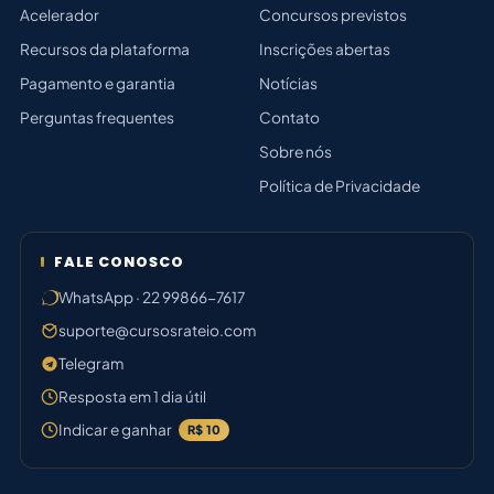
Acelerador
Concursos previstos
Recursos da plataforma
Inscrições abertas
Pagamento e garantia
Notícias
Perguntas frequentes
Contato
Sobre nós
Política de Privacidade
FALE CONOSCO
WhatsApp · 22 99866-7617
suporte@cursosrateio.com
Telegram
Resposta em 1 dia útil
Indicar e ganhar
R$ 10