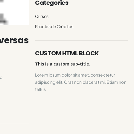
Categories
Cursos
Pacotes de Créditos
iversas
CUSTOM HTML BLOCK
This is a custom sub-title.
Lorem ipsum dolor sit amet, consectetur
o.
adipiscing elit. Cras non placerat mi. Etiam non
tellus