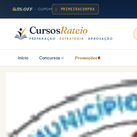
5% OFF
PRIMEIRACOMPRA
CUPOM
Cursos
Rateio
PREPARAÇÃO ·
ESTRATÉGIA
· APROVAÇÃO
Promoções
Início
Concursos