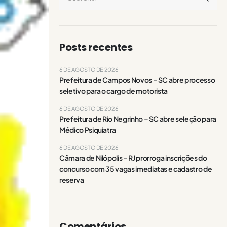
Posts recentes
6 DE AGOSTO DE 2026
Prefeitura de Campos Novos – SC abre processo
seletivo para o cargo de motorista
6 DE AGOSTO DE 2026
Prefeitura de Rio Negrinho – SC abre seleção para
Médico Psiquiatra
6 DE AGOSTO DE 2026
Câmara de Nilópolis – RJ prorroga inscrições do
concurso com 35 vagas imediatas e cadastro de
reserva
Comentários