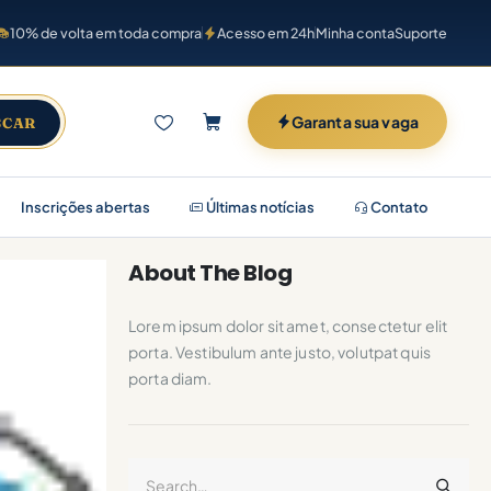
10% de volta em toda compra
Acesso em 24h
Minha conta
Suporte
Garanta sua vaga
SCAR
Inscrições abertas
Últimas notícias
Contato
About The Blog
Lorem ipsum dolor sit amet, consectetur elit
porta. Vestibulum ante justo, volutpat quis
porta diam.