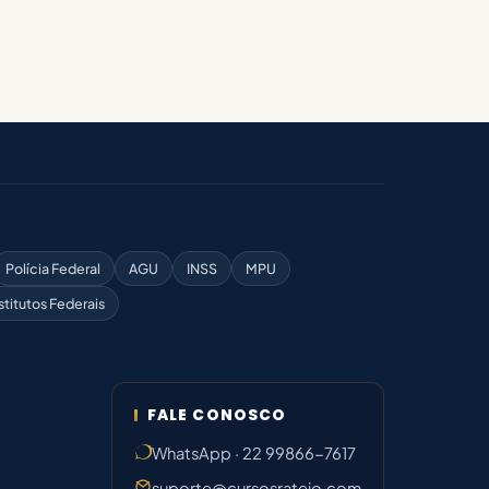
Polícia Federal
AGU
INSS
MPU
stitutos Federais
FALE CONOSCO
WhatsApp · 22 99866-7617
suporte@cursosrateio.com