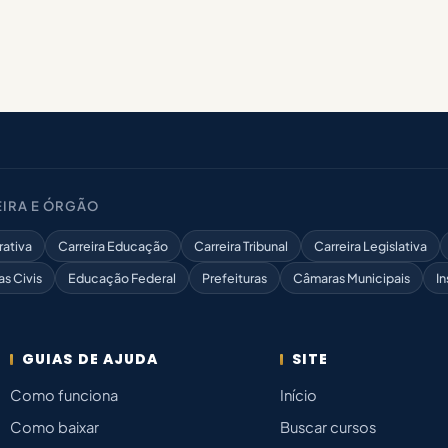
IRA E ÓRGÃO
rativa
Carreira Educação
Carreira Tribunal
Carreira Legislativa
as Civis
Educação Federal
Prefeituras
Câmaras Municipais
In
GUIAS DE AJUDA
SITE
Como funciona
Início
Como baixar
Buscar cursos