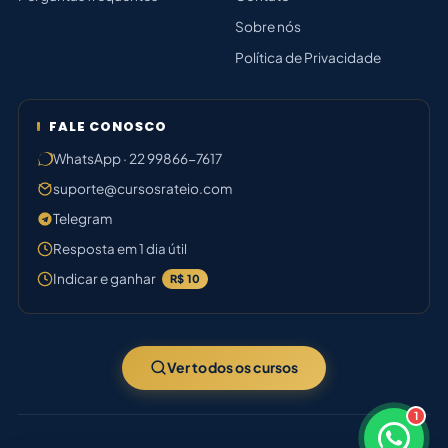
Sobre nós
Política de Privacidade
FALE CONOSCO
WhatsApp · 22 99866-7617
suporte@cursosrateio.com
Telegram
Resposta em 1 dia útil
Indicar e ganhar
R$ 10
Ver todos os cursos
1
×
Boa noite! Sou o Marina 🗂️