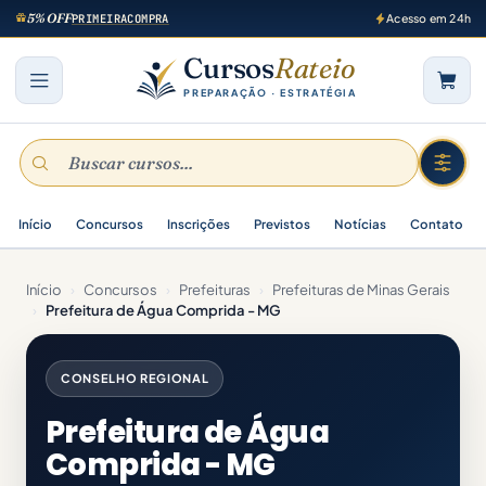
5% OFF
PRIMEIRACOMPRA
Acesso em 24h
Cursos
Rateio
PREPARAÇÃO · ESTRATÉGIA
Início
Concursos
Inscrições
Previstos
Notícias
Contato
Início
›
Concursos
›
Prefeituras
›
Prefeituras de Minas Gerais
›
Prefeitura de Água Comprida - MG
CONSELHO REGIONAL
Prefeitura de Água
Comprida - MG