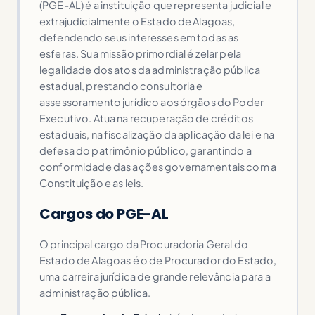
(PGE-AL) é a instituição que representa judicial e
extrajudicialmente o Estado de Alagoas,
defendendo seus interesses em todas as
esferas. Sua missão primordial é zelar pela
legalidade dos atos da administração pública
estadual, prestando consultoria e
assessoramento jurídico aos órgãos do Poder
Executivo. Atua na recuperação de créditos
estaduais, na fiscalização da aplicação da lei e na
defesa do patrimônio público, garantindo a
conformidade das ações governamentais com a
Constituição e as leis.
Cargos do PGE-AL
O principal cargo da Procuradoria Geral do
Estado de Alagoas é o de Procurador do Estado,
uma carreira jurídica de grande relevância para a
administração pública.