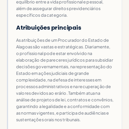
equilíbrio entre a vida profissional e pessoal,
além de assegurar direitos previdenciários
específicos da categoria.
Atribuições principais
As atribuições de um Procurador do Estado de
Alagoas são vastas e estratégicas. Diariamente,
o profissional pode estar envolvido na
elaboração de pareceres jurídicos para subsidiar
decisões governamentais, na representação do
Estado em ações judiciais de grande
complexidade, na defesa de interesses em
processos administrativos e na recuperação de
valores devidos ao erário. Também atua na
análise de projetos de lei, contratos e convênios,
garantindo a legalidade e a conformidade com
as normas vigentes, e participa de audiências e
sustentações orais nos tribunais.