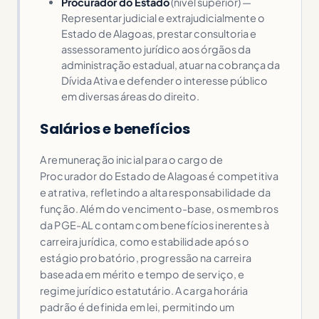
Procurador do Estado
(nível superior) —
Representar judicial e extrajudicialmente o
Estado de Alagoas, prestar consultoria e
assessoramento jurídico aos órgãos da
administração estadual, atuar na cobrança da
Dívida Ativa e defender o interesse público
em diversas áreas do direito.
Salários e benefícios
A remuneração inicial para o cargo de
Procurador do Estado de Alagoas é competitiva
e atrativa, refletindo a alta responsabilidade da
função. Além do vencimento-base, os membros
da PGE-AL contam com benefícios inerentes à
carreira jurídica, como estabilidade após o
estágio probatório, progressão na carreira
baseada em mérito e tempo de serviço, e
regime jurídico estatutário. A carga horária
padrão é definida em lei, permitindo um