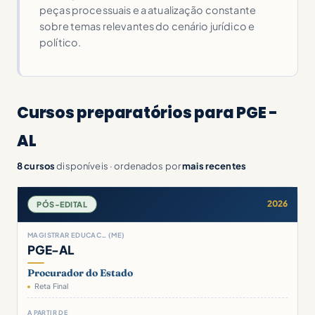
peças processuais e a atualização constante
sobre temas relevantes do cenário jurídico e
político.
Cursos preparatórios para PGE -
AL
8 cursos
disponíveis · ordenados por
mais recentes
2026
PÓS-EDITAL
MAGISTRAR EDUCAC… (ME)
PGE-AL
Procurador do Estado
Reta Final
A PARTIR DE