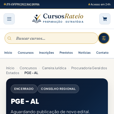
5% OFF
PRIMEIRACOMPRA
Acesso em 24h
Cursos
Rateio
PREPARAÇÃO · ESTRATÉGIA
Início
Concursos
Inscrições
Previstos
Notícias
Contato
Início
›
Concursos
›
Carreira Jurídica
›
Procuradoria Geral dos
Estados
›
PGE - AL
ENCERRADO
CONSELHO REGIONAL
PGE - AL
Aguardando publicação de novo edital.