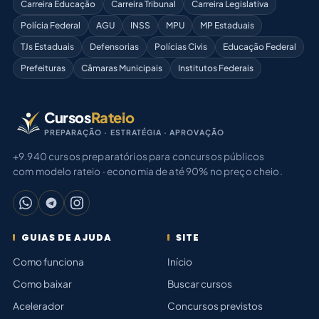
Carreira Educação
Carreira Tribunal
Carreira Legislativa
Polícia Federal
AGU
INSS
MPU
MP Estaduais
TJs Estaduais
Defensorias
Polícias Civis
Educação Federal
Prefeituras
Câmaras Municipais
Institutos Federais
Cursos
Rateio
PREPARAÇÃO · ESTRATÉGIA · APROVAÇÃO
+9.940 cursos preparatórios para concursos públicos
com modelo rateio · economia de até 90% no preço cheio.
GUIAS DE AJUDA
SITE
Como funciona
Início
Como baixar
Buscar cursos
Acelerador
Concursos previstos