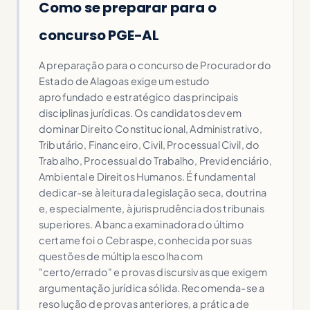
Como se preparar para o
concurso PGE-AL
A preparação para o concurso de Procurador do
Estado de Alagoas exige um estudo
aprofundado e estratégico das principais
disciplinas jurídicas. Os candidatos devem
dominar Direito Constitucional, Administrativo,
Tributário, Financeiro, Civil, Processual Civil, do
Trabalho, Processual do Trabalho, Previdenciário,
Ambiental e Direitos Humanos. É fundamental
dedicar-se à leitura da legislação seca, doutrina
e, especialmente, à jurisprudência dos tribunais
superiores. A banca examinadora do último
certame foi o Cebraspe, conhecida por suas
questões de múltipla escolha com
"certo/errado" e provas discursivas que exigem
argumentação jurídica sólida. Recomenda-se a
resolução de provas anteriores, a prática de