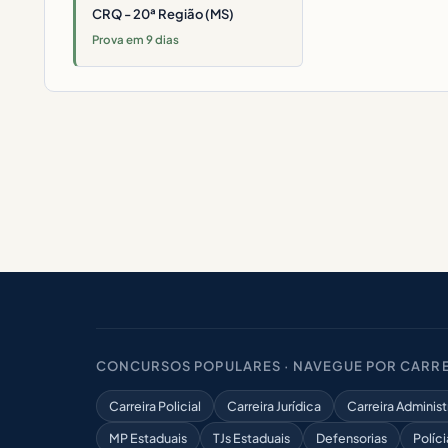
CRQ - 20ª Região (MS)
Prova em 9 dias
CONCURSOS POPULARES · NAVEGUE POR CARRE
Carreira Policial
Carreira Jurídica
Carreira Administ
MP Estaduais
TJs Estaduais
Defensorias
Políci