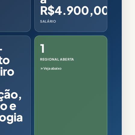
R$4.900,00
SALÁRIO
-
1
to
REGIONAL ABERTA
iro
Veja abaixo
ção,
o e
ogia