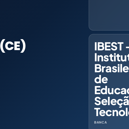
 (CE)
IBEST 
Institu
Brasile
de
Educa
Seleçã
Tecnol
BANCA