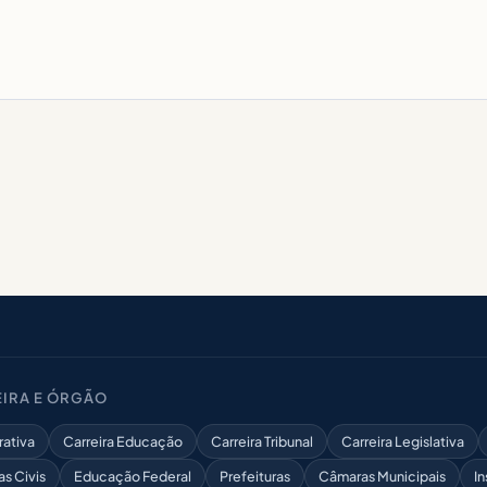
IRA E ÓRGÃO
rativa
Carreira Educação
Carreira Tribunal
Carreira Legislativa
as Civis
Educação Federal
Prefeituras
Câmaras Municipais
In