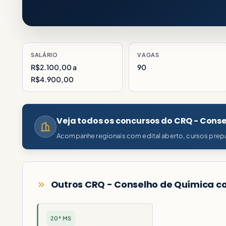
SALÁRIO
VAGAS
R$2.100,00 a
90
R$4.900,00
Veja todos os concursos do CRQ - Cons
Acompanhe regionais com edital aberto, cursos prepa
Outros CRQ - Conselho de Química co
20ª MS