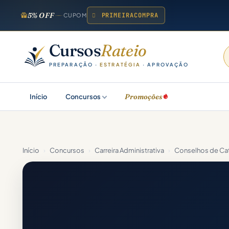
5% OFF
PRIMEIRACOMPRA
CUPOM
Cursos
Rateio
PREPARAÇÃO ·
ESTRATÉGIA
· APROVAÇÃO
Promoções
Início
Concursos
Início
›
Concursos
›
Carreira Administrativa
›
Conselhos de Cat