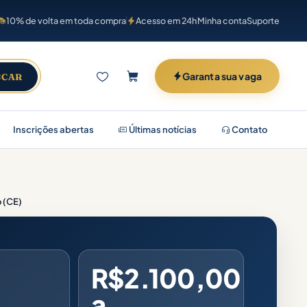
10% de volta em toda compra
Acesso em 24h
Minha conta
Suporte
Garanta sua vaga
SCAR
Inscrições abertas
Últimas notícias
Contato
 (CE)
R$2.100,00
a