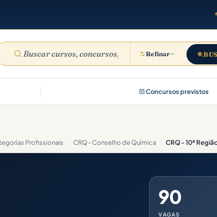
Refinar
BU
Concursos previstos
egorias Profissionais
›
CRQ - Conselho de Química
›
CRQ - 10ª Região
90
VAGAS