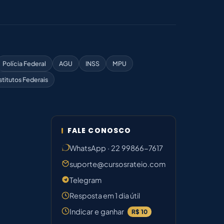
Polícia Federal
AGU
INSS
MPU
stitutos Federais
FALE CONOSCO
WhatsApp · 22 99866-7617
suporte@cursosrateio.com
Telegram
Resposta em 1 dia útil
Indicar e ganhar
R$ 10