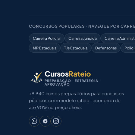
CONCURSOS POPULARES · NAVEGUE POR CARRE
Carreira Policial
Carreira Jurídica
Carreira Administ
MP Estaduais
TJs Estaduais
Defensorias
Políci
Cursos
Rateio
PREPARAÇÃO · ESTRATÉGIA ·
APROVAÇÃO
+9.940 cursos preparatórios para concursos
públicos com modelo rateio · economia de
até 90% no preço cheio.