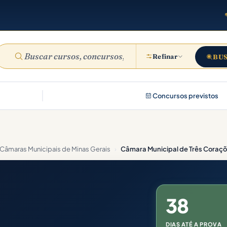
Refinar
BU
Concursos previstos
Câmaras Municipais de Minas Gerais
›
Câmara Municipal de Três Coraç
38
DIAS ATÉ A PROVA