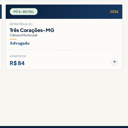
2026
PÓS-EDITAL
ESTRATÉGIA (E)
Três Corações-MG
Câmara Municipal
Advogado
A PARTIR DE
R$ 84