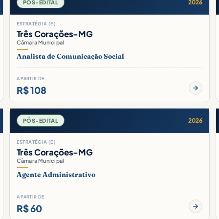
2026
PÓS-EDITAL
ESTRATÉGIA (E)
Três Corações-MG
Câmara Municipal
Analista de Comunicação Social
A PARTIR DE
R$ 108
2026
PÓS-EDITAL
ESTRATÉGIA (E)
Três Corações-MG
Câmara Municipal
Agente Administrativo
A PARTIR DE
R$ 60