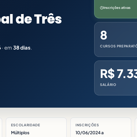
Inscrições ativas
l de Três
8
CURSOS PREPARAT
6
· em
38 dias
.
R$ 7.3
SALÁRIO
ESCOLARIDADE
INSCRIÇÕES
Múltiplos
10/06/2024 a