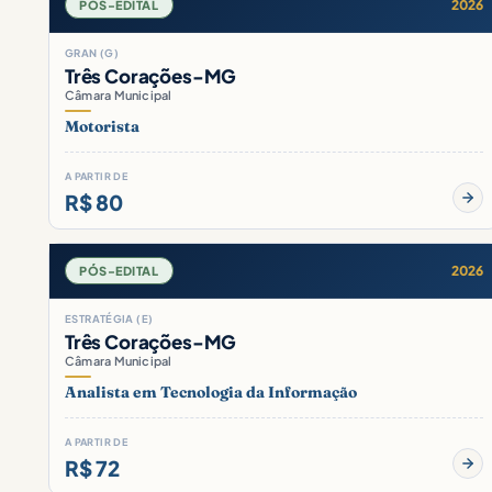
2026
PÓS-EDITAL
GRAN (G)
Três Corações-MG
Câmara Municipal
Motorista
A PARTIR DE
R$ 80
2026
PÓS-EDITAL
ESTRATÉGIA (E)
Três Corações-MG
Câmara Municipal
Analista em Tecnologia da Informação
A PARTIR DE
R$ 72