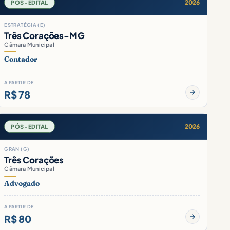
2026
PÓS-EDITAL
ESTRATÉGIA (E)
Três Corações-MG
Câmara Municipal
Contador
A PARTIR DE
R$ 78
2026
PÓS-EDITAL
GRAN (G)
Três Corações
Câmara Municipal
Advogado
A PARTIR DE
R$ 80