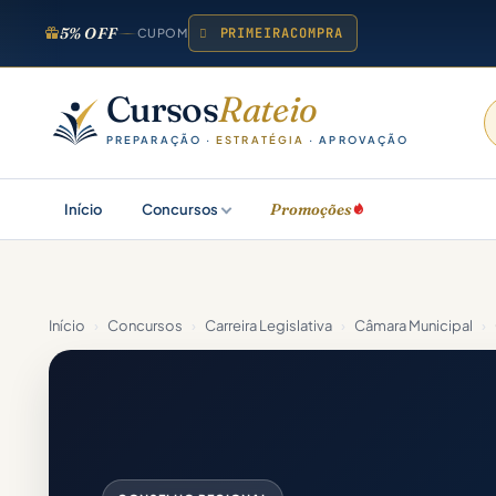
5% OFF
PRIMEIRACOMPRA
CUPOM
Cursos
Rateio
PREPARAÇÃO ·
ESTRATÉGIA
· APROVAÇÃO
Promoções
Início
Concursos
Início
›
Concursos
›
Carreira Legislativa
›
Câmara Municipal
›