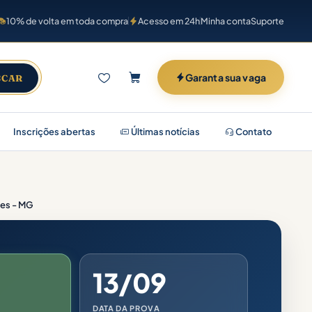
10% de volta em toda compra
Acesso em 24h
Minha conta
Suporte
Garanta sua vaga
SCAR
Inscrições abertas
Últimas notícias
Contato
ões - MG
13/09
DATA DA PROVA