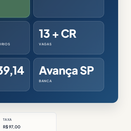
13 + CR
ÓRIOS
VAGAS
39,14
Avança SP
BANCA
TAXA
R$ 97,00