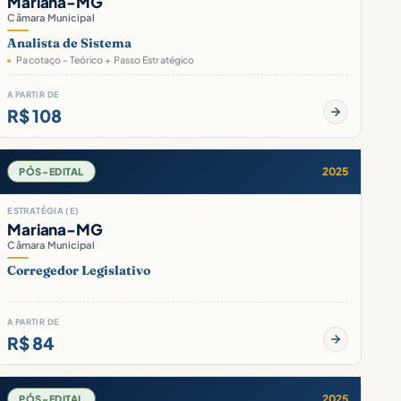
Mariana-MG
Câmara Municipal
Analista de Sistema
Pacotaço - Teórico + Passo Estratégico
A PARTIR DE
R$ 108
2025
PÓS-EDITAL
ESTRATÉGIA (E)
Mariana-MG
Câmara Municipal
Corregedor Legislativo
A PARTIR DE
R$ 84
2025
PÓS-EDITAL