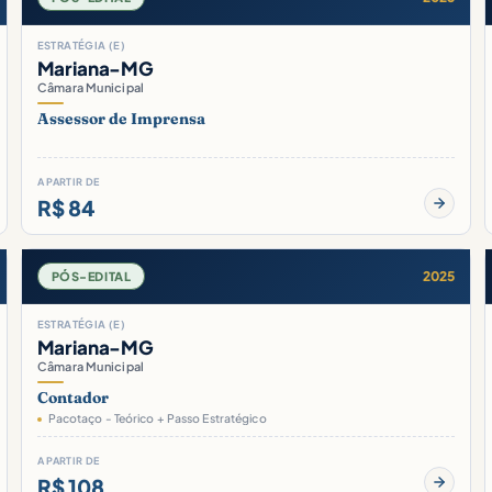
ESTRATÉGIA (E)
Mariana-MG
Câmara Municipal
Assessor de Imprensa
A PARTIR DE
R$ 84
2025
PÓS-EDITAL
ESTRATÉGIA (E)
Mariana-MG
Câmara Municipal
Contador
Pacotaço - Teórico + Passo Estratégico
A PARTIR DE
R$ 108