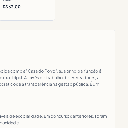
R$ 63,00
ecida como a "Casa do Povo", sua principal função é
vo municipal. Através do trabalho dos vereadores, a
ráticos e a transparência na gestão pública. É um
íveis de escolaridade. Em concursos anteriores, foram
omunidade.