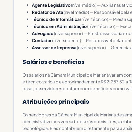
Agente Legislativo
(nível médio) — Auxilia nas ativ
Redator de Ata
(nível médio) — Responsável pela e
Técnico de Informática
(nível técnico) — Presta 
Técnico em Administração
(nível técnico) — Execu
Advogado
(nível superior) — Presta assessoria e c
Contador
(nível superior) — Responsável pela cont
Assessor de Imprensa
(nível superior) — Gerencia 
Salários e benefícios
Os salários na Câmara Municipal de Mariana variam con
e técnico variou de aproximadamente R$ 2.287,32 a R$ 
base, os servidores contam com benefícios como vale-
Atribuições principais
Os servidores da Câmara Municipal de Mariana desempe
administrativo aos vereadores e às comissões, a elab
tecnológica. Eles contribuem diretamente para a análi