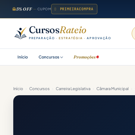
5% OFF
PRIMEIRACOMPRA
CUPOM
Cursos
Rateio
PREPARAÇÃO ·
ESTRATÉGIA
· APROVAÇÃO
Promoções
Início
Concursos
Início
›
Concursos
›
Carreira Legislativa
›
Câmara Municipal
›