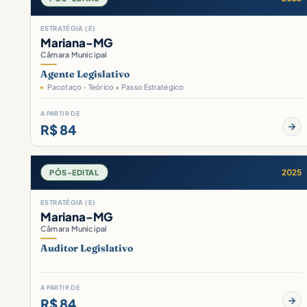
ESTRATÉGIA (E)
Mariana-MG
Câmara Municipal
Agente Legislativo
Pacotaço - Teórico + Passo Estratégico
A PARTIR DE
R$ 84
2025
PÓS-EDITAL
ESTRATÉGIA (E)
Mariana-MG
Câmara Municipal
Auditor Legislativo
A PARTIR DE
R$ 84