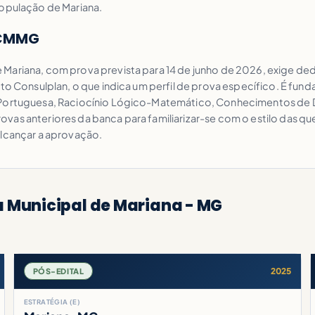
população de Mariana.
 CMMG
 Mariana, com prova prevista para 14 de junho de 2026, exige d
to Consulplan, o que indica um perfil de prova específico. É fund
a Portuguesa, Raciocínio Lógico-Matemático, Conhecimentos de D
s anteriores da banca para familiarizar-se com o estilo das quest
alcançar a aprovação.
 Municipal de Mariana - MG
2025
PÓS-EDITAL
ESTRATÉGIA (E)