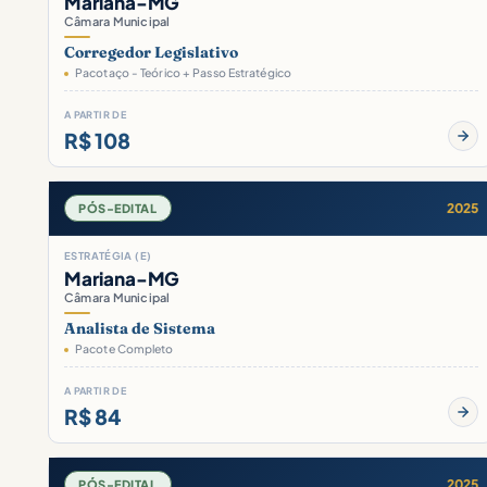
Mariana-MG
Câmara Municipal
Corregedor Legislativo
Pacotaço - Teórico + Passo Estratégico
A PARTIR DE
R$ 108
2025
PÓS-EDITAL
ESTRATÉGIA (E)
Mariana-MG
Câmara Municipal
Analista de Sistema
Pacote Completo
A PARTIR DE
R$ 84
2025
PÓS-EDITAL