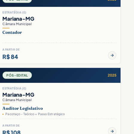
ESTRATÉGIA (E)
Mariana-MG
Câmara Municipal
Contador
A PARTIR DE
R$ 84
2025
PÓS-EDITAL
ESTRATÉGIA (E)
Mariana-MG
Câmara Municipal
Auditor Legislativo
Pacotaço - Teórico + Passo Estratégico
A PARTIR DE
R$ 108