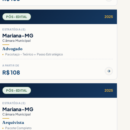
2025
PÓS-EDITAL
ESTRATÉGIA (E)
Mariana-MG
Câmara Municipal
Advogado
Pacotaço - Teórico + Passo Estratégico
A PARTIR DE
R$ 108
2025
PÓS-EDITAL
ESTRATÉGIA (E)
Mariana-MG
Câmara Municipal
Arquivista
Pacote Completo