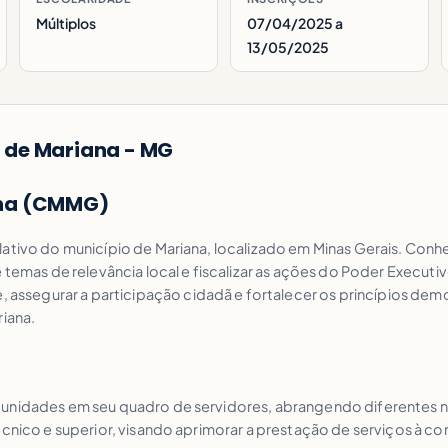
Múltiplos
07/04/2025 a
13/05/2025
 de Mariana - MG
ana (CMMG)
lativo do município de Mariana, localizado em Minas Gerais. Conh
 temas de relevância local e fiscalizar as ações do Poder Executi
segurar a participação cidadã e fortalecer os princípios democ
riana.
tunidades em seu quadro de servidores, abrangendo diferentes n
écnico e superior, visando aprimorar a prestação de serviços à c