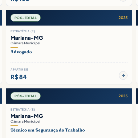
2025
PÓS-EDITAL
ESTRATÉGIA (E)
Mariana-MG
Câmara Municipal
Advogado
A PARTIR DE
R$ 84
2025
PÓS-EDITAL
ESTRATÉGIA (E)
Mariana-MG
Câmara Municipal
Técnico em Segurança do Trabalho