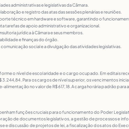
idades administrativas e legislativas da Câmara.
laboração e registro das atas das sessões plenárias e reuniões.
suporte técnico em hardware e software, garantindo o funcionamen
ta tarefas de apoio administrativo e organizacional.
onsultoria jurídica à Câmara e seus membros.
abilidade e finanças do órgão.
a comunicação social e a divulgação das atividades legislativas.
forme o nível de escolaridade e o cargo ocupado. Em editais rece
3.244,84. Para os cargos de nível superior, os vencimentos inicia
alimentação no valor de R$ 617,18. A carga horária padrão para a
nham funções cruciais para o funcionamento do Poder Legislativ
oração de documentos legislativos, a gestão de processos e inf
se e discussão de projetos de lei, a fiscalização dos atos do Ex