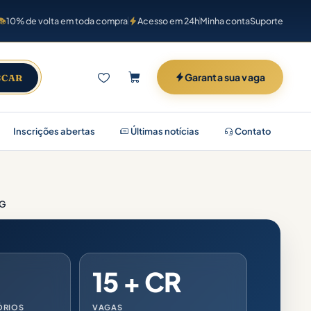
10% de volta em toda compra
Acesso em 24h
Minha conta
Suporte
Garanta sua vaga
SCAR
Inscrições abertas
Últimas notícias
Contato
MG
15 + CR
ÓRIOS
VAGAS