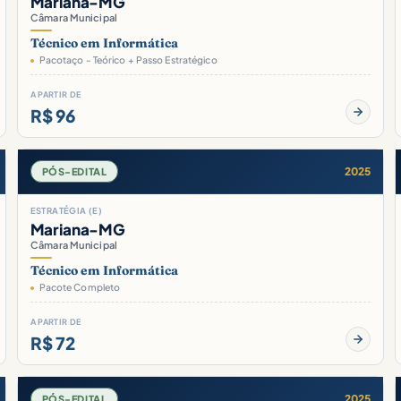
Mariana-MG
Câmara Municipal
Técnico em Informática
Pacotaço - Teórico + Passo Estratégico
A PARTIR DE
R$ 96
2025
PÓS-EDITAL
ESTRATÉGIA (E)
Mariana-MG
Câmara Municipal
Técnico em Informática
Pacote Completo
A PARTIR DE
R$ 72
2025
PÓS-EDITAL