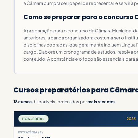
a Câmara cumpra seu papel de representar e servir à 
Como se preparar para o concurso
A preparação para o concurso da Câmara Municipal de
anteriores, a banca organizadora costuma ser o Institu
disciplinas cobradas, que geralmente incluem Língu
cargo. Elabore um cronograma de estudos, resolva prova
conteúdo. A constância e o foco são essenciais para 
Cursos preparatórios para Câmara
18 cursos
disponíveis · ordenados por
mais recentes
2025
PÓS-EDITAL
ESTRATÉGIA (E)